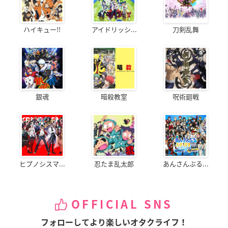
ハイキュー!!
アイドリッシ...
刀剣乱舞
銀魂
暗殺教室
呪術廻戦
ヒプノシスマ...
忍たま乱太郎
あんさんぶる...
OFFICIAL SNS
フォローしてより楽しいオタクライフ！