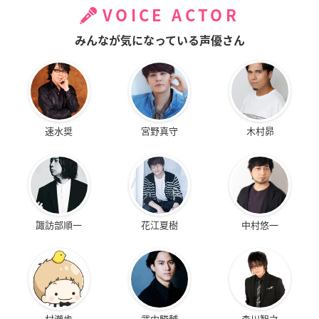
VOICE ACTOR
みんなが気になっている声優さん
速水奨
宮野真守
木村昴
諏訪部順一
花江夏樹
中村悠一
村瀬歩
武内駿輔
森川智之