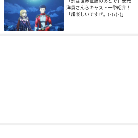
「恋は世界征服のあとで」安元
洋貴さんらキャスト一挙紹介！
「超楽しいですぜ。(･(ｪ)･)」