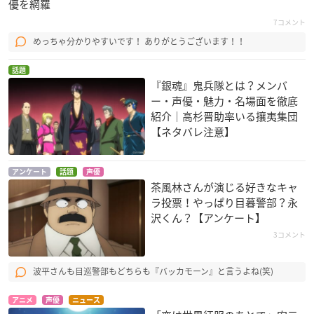
優を網羅
7コメント
めっちゃ分かりやすいです！ ありがとうございます！！
話題
『銀魂』鬼兵隊とは？メンバ
ー・声優・魅力・名場面を徹底
紹介｜高杉晋助率いる攘夷集団
【ネタバレ注意】
アンケート
話題
声優
茶風林さんが演じる好きなキャ
ラ投票！やっぱり目暮警部？永
沢くん？【アンケート】
3コメント
波平さんも目巡警部もどちらも『バッカモーン』と言うよね(笑)
アニメ
声優
ニュース