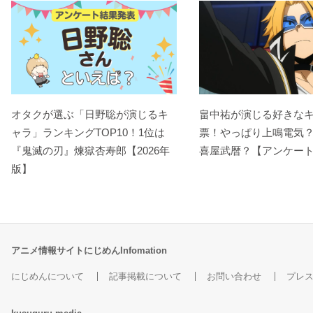
オタクが選ぶ「日野聡が演じるキ
畠中祐が演じる好きな
ャラ」ランキングTOP10！1位は
票！やっぱり上鳴電気
『鬼滅の刃』煉󠄁獄杏寿郎【2026年
喜屋武暦？【アンケー
版】
アニメ情報サイトにじめんInfomation
にじめんについて
記事掲載について
お問い合わせ
プレ