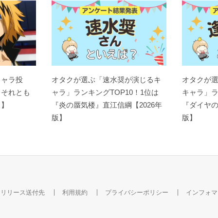
キャラ投
オタクが選ぶ「速水奨が演じるキ
オタクが
？それとも
ャラ」ランキングTOP10！1位は
キャラ」ラ
ト】
『炎の蜃気楼』直江信綱【2026年
『ダイヤの
版】
版】
スリリース送付先
利用規約
プライバシーポリシー
インフォマ