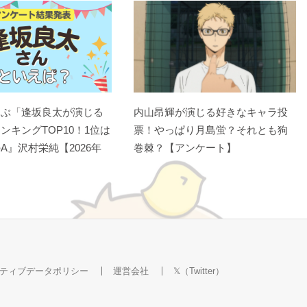
選ぶ「逢坂良太が演じる
内山昂輝が演じる好きなキャラ投
ンキングTOP10！1位は
票！やっぱり月島蛍？それとも狗
A』沢村栄純【2026年
巻棘？【アンケート】
ティブデータポリシー
運営会社
𝕏（Twitter）