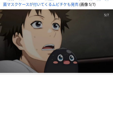
5
菌マスクケースが付いてくるムビチケも発売
(画像 5/7)
番
目
の
画
像
5/7
-
ア
ニ
メ
情
報
サ
イ
ト
に
じ
め
ん