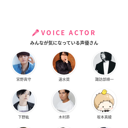
VOICE ACTOR
みんなが気になっている声優さん
宮野真守
速水奨
諏訪部順一
下野紘
木村昴
坂本真綾