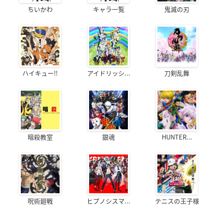
ちいかわ
キャラ一覧
鬼滅の刃
ハイキュー!!
アイドリッシ...
刀剣乱舞
暗殺教室
銀魂
HUNTER...
呪術廻戦
ヒプノシスマ...
テニスの王子様