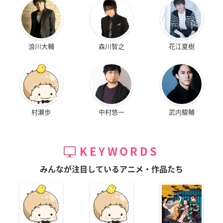
浪川大輔
森川智之
花江夏樹
村瀬歩
中村悠一
武内駿輔
KEYWORDS
みんなが注目しているアニメ・作品たち