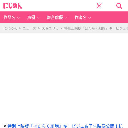
特
に
別
じ
上
め
映
ん
版
『は
作品名
声優
舞台俳優
作者名
た
ら
く
細
にじめん
>
ニュース
>
久保ユリカ
>
特別上映版『はたらく細胞』キービジュ
胞』
キ
ー
ビ
ジ
ュ
＆
予
告
映
像
公
開！
抗
菌
マ
ス
ク
ケ
ー
ス
が
付
い
て
く
る
ム
ビ
チ
ケ
も
発
売
特別上映版『はたらく細胞』キービジュ＆予告映像公開！抗
<
_