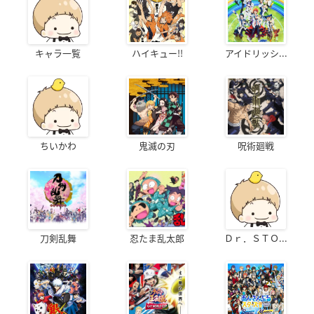
キャラ一覧
ハイキュー!!
アイドリッシ...
ちいかわ
鬼滅の刃
呪術廻戦
刀剣乱舞
忍たま乱太郎
Ｄｒ．ＳＴＯ...