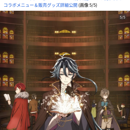
画
コラボメニュー＆販売グッズ詳細公開
(画像 5/5)
像
-
ア
ニ
メ
5/5
情
報
サ
イ
ト
に
じ
め
ん