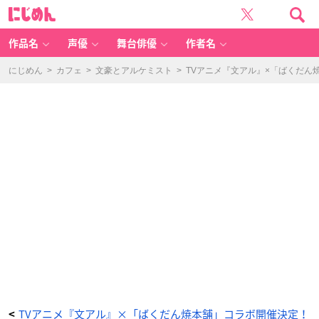
T
に
V
じ
ア
め
ニ
ん
メ
『文
作品名
声優
舞台俳優
作者名
ア
ル』
×
「ば
にじめん
>
カフェ
>
文豪とアルケミスト
>
TVアニメ『文アル』×「ばくだ
く
だ
ん
焼
本
舗」
コ
ラ
ボ
開
催
決
定！
コ
ラ
ボ
メ
ニ
ュ
ー
＆
販
売
グ
ッ
ズ
詳
細
公
開
_
5
番
目
TVアニメ『文アル』×「ばくだん焼本舗」コラボ開催決定！
<
の