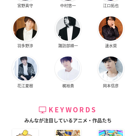
宮野真守
中村悠一
江口拓也
羽多野渉
諏訪部順一
速水奨
花江夏樹
梶裕貴
岡本信彦
KEYWORDS
みんなが注目しているアニメ・作品たち