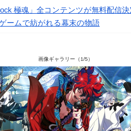
ock 極魂」全コンテンツが無料配信
ムゲームで紡がれる幕末の物語
画像ギャラリー（1/5）