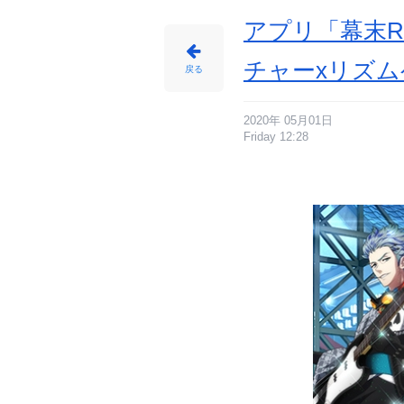
末
の
物
アプリ「幕末R
語
_
1
番
チャーxリズ
目
戻る
の
画
像
-
ア
ニ
2020年 05月01日
メ
Friday 12:28
情
報
サ
イ
ト
に
じ
め
ん