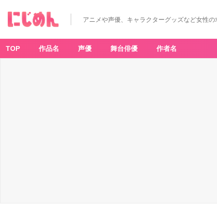
ア
プ
リ
アニメや声優、キャラクターグッズなど女性の
「幕
末
R
o
ck
TOP
作品名
声優
舞台俳優
作者名
極
魂」
全
コ
ン
テ
ン
ツ
が
無
料
配
信
決
定！
ア
ド
ベ
ン
チ
ャ
ー
x
リ
ズ
ム
ゲ
ー
ム
で
紡
が
れ
る
幕