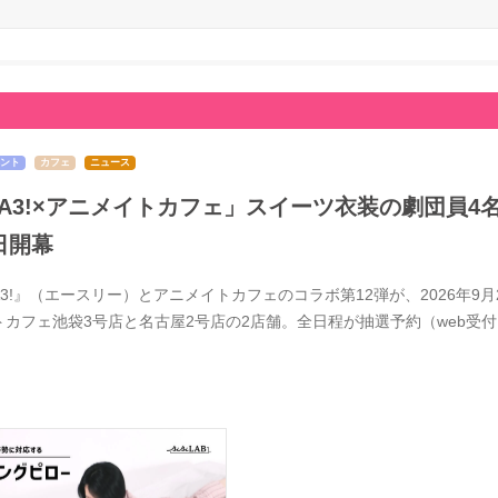
ント
カフェ
ニュース
A3!×アニメイトカフェ」スイーツ衣装の劇団員4
日開幕
A3!』（エースリー）とアニメイトカフェのコラボ第12弾が、2026年
トカフェ池袋3号店と名古屋2号店の2店舗。全日程が抽選予約（web受