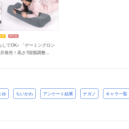
ッズ
ゲーム
してOK♪ 「ゲーミングロン
月発売！高さ7段階調整...
まゆ
ちいかわ
アンケート結果
ナガノ
キャラ一覧