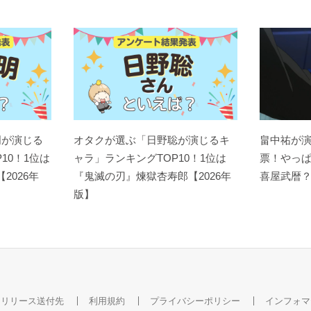
明が演じる
オタクが選ぶ「日野聡が演じるキ
畠中祐が
10！1位は
ャラ」ランキングTOP10！1位は
票！やっ
【2026年
『鬼滅の刃』煉󠄁獄杏寿郎【2026年
喜屋武暦
版】
スリリース送付先
利用規約
プライバシーポリシー
インフォマ