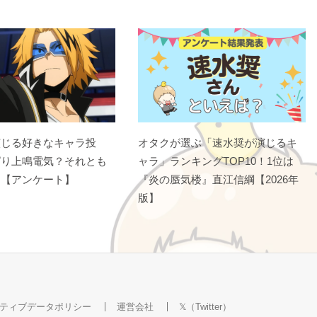
演じる好きなキャラ投
オタクが選ぶ「速水奨が演じるキ
ぱり上鳴電気？それとも
ャラ」ランキングTOP10！1位は
？【アンケート】
『炎の蜃気楼』直江信綱【2026年
版】
ティブデータポリシー
運営会社
𝕏（Twitter）