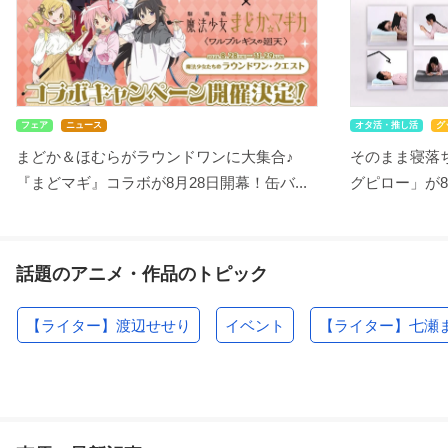
フェア
ニュース
オタ活・推し活
グ
まどか＆ほむらがラウンドワンに大集合♪
そのまま寝落ち
『まどマギ』コラボが8月28日開幕！缶バ...
グピロー」が8
話題のアニメ・作品のトピック
【ライター】渡辺せせり
イベント
【ライター】七瀬