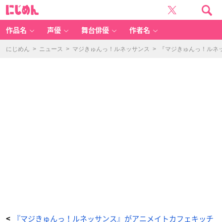
『マ
に
ジ
じ
き
め
ゅ
ん
ん
っ！
作品名
声優
舞台俳優
作者名
ル
ネ
ッ
サ
にじめん
>
ニュース
>
マジきゅんっ！ルネッサンス
>
『マジきゅんっ！ルネ
ン
ス』
が
ア
ニ
メ
イ
ト
カ
フ
ェ
キ
ッ
チ
ン
カ
ー
に！
コ
ラ
ボ
メ
ニ
ュ
ー
も
公
開！
リ
ン
ち
ゃ
ん
ク
『マジきゅんっ！ルネッサンス』がアニメイトカフェキッチ
<
ッ