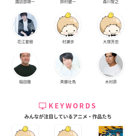
諏訪部順一
鈴村健一
森川智之
花江夏樹
村瀬歩
大塚芳忠
稲田徹
斉藤壮馬
木村昴
KEYWORDS
みんなが注目しているアニメ・作品たち