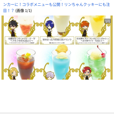
キ
ンカーに！コラボメニューも公開！リンちゃんクッキーにも注
ー
に
も
目！？
(画像 1/1)
注
目！？
_
1
1/1
番
目
の
画
像
-
ア
ニ
メ
情
報
サ
イ
ト
に
じ
め
ん