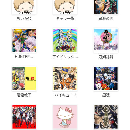
ちいかわ
キャラ一覧
鬼滅の刃
HUNTER...
アイドリッシ...
刀剣乱舞
暗殺教室
ハイキュー!!
銀魂