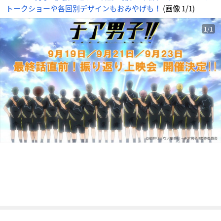
番
トークショーや各回別デザインもおみやげも！
(画像 1/1)
目
の
画
像
-
1/1
ア
ニ
メ
情
報
サ
イ
ト
に
じ
め
ん