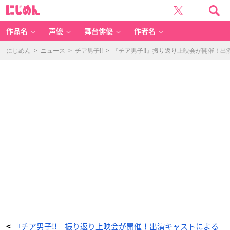
『チ
に
ア
じ
男
め
子!!』
ん
振
り
作品名
声優
舞台俳優
作者名
返
り
上
映
にじめん
>
ニュース
>
チア男子!!
>
『チア男子!!』振り返り上映会が開催！
会
が
開
催！
出
演
キ
ャ
ス
ト
に
よ
る
ト
ー
ク
シ
ョ
ー
や
各
回
別
デ
ザ
イ
ン
も
お
み
や
げ
も！
_
『チア男子!!』振り返り上映会が開催！出演キャストによる
<
1