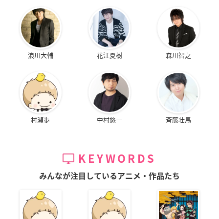
浪川大輔
花江夏樹
森川智之
村瀬歩
中村悠一
斉藤壮馬
KEYWORDS
みんなが注目しているアニメ・作品たち