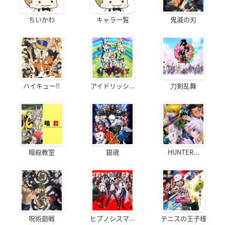
ちいかわ
キャラ一覧
鬼滅の刃
ハイキュー!!
アイドリッシ...
刀剣乱舞
暗殺教室
銀魂
HUNTER...
呪術廻戦
ヒプノシスマ...
テニスの王子様