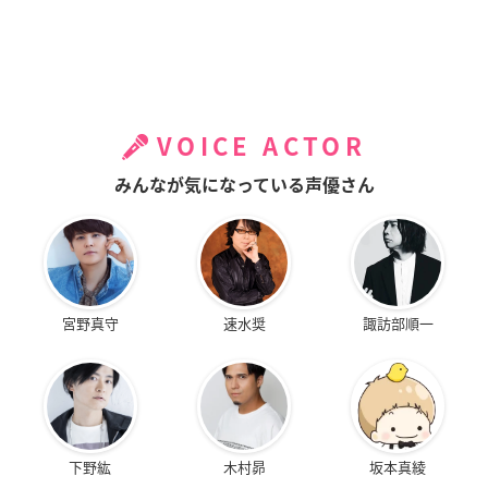
VOICE ACTOR
みんなが気になっている声優さん
宮野真守
速水奨
諏訪部順一
下野紘
木村昴
坂本真綾