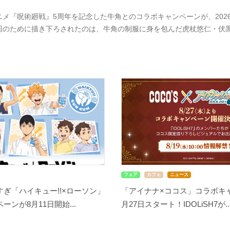
ニメ『呪術廻戦』5周年を記念した牛角とのコラボキャンペーンが、2026
回のために描き下ろされたのは、牛角の制服に身を包んだ虎杖悠仁・伏
フェア
カフェ
ニュース
ぎ「ハイキュー!!×ローソン」
「アイナナ×ココス」コラボキ
ーンが8月11日開始...
月27日スタート！IDOLiSH7が..