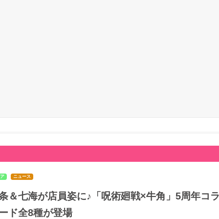
ア
ニュース
条＆七海が店員姿に♪「呪術廻戦×牛角」5周年コラ
ード全8種が登場