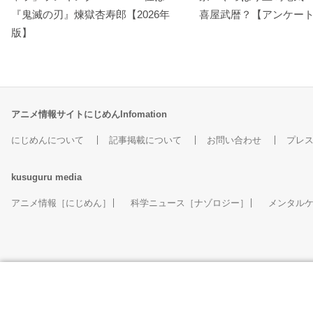
『鬼滅の刃』煉󠄁獄杏寿郎【2026年
喜屋武暦？【アンケー
版】
アニメ情報サイトにじめんInfomation
にじめんについて
記事掲載について
お問い合わせ
プレ
kusuguru
media
アニメ情報［にじめん］
科学ニュース［ナゾロジー］
メンタル