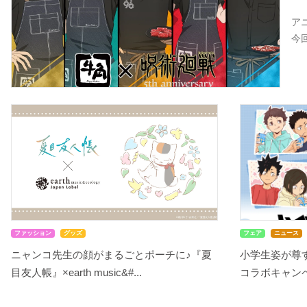
ア
今
ファッション
グッズ
フェア
ニュース
ニャンコ先生の顔がまるごとポーチに♪『夏
小学生姿が尊す
目友人帳』×earth music&#...
コラボキャンペ