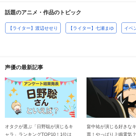
話題のアニメ・作品のトピック
【ライター】渡辺せせり
【ライター】七瀬まゆ
イベ
声優の最新記事
オタクが選ぶ「日野聡が演じるキ
畠中祐が演じる好きな
ャラ」ランキングTOP10！1位は
票！やっぱり上鳴電気