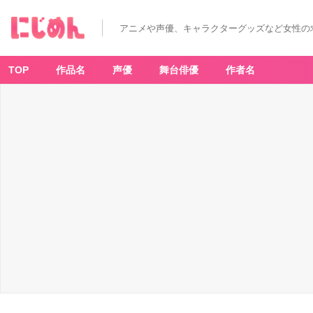
舞
台
『弱
アニメや声優、キャラクターグッズなど女性の
虫
ペ
ダ
ル』
最
TOP
作品名
声優
舞台俳優
作者名
新
作
箱
根
編
の
情
報
が
解
禁！
公
演
時
期
や
キ
ャ
ス
ト
情
報
も！
_
1
番
目
の
画
像
-
ア
ニ
メ
情