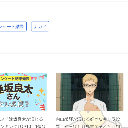
ンケート結果
ナガノ
選ぶ「逢坂良太が演じる
内山昂輝が演じる好きなキャラ投
ンキングTOP10！1位は
票！やっぱり月島蛍？それとも狗