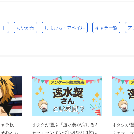
ント
ちいかわ
しまむら・アベイル
キャラ一覧
ア
キャラ投
オタクが選ぶ「速水奨が演じるキ
オタクが
？それとも
ャラ」ランキングTOP10！1位は
キャラ」ラ