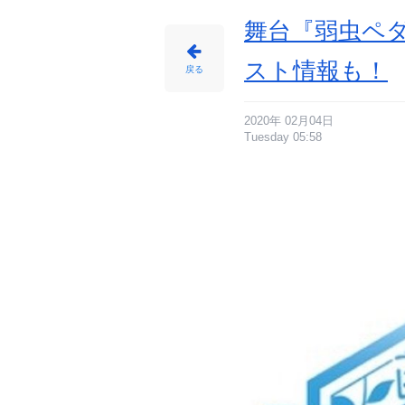
報
サ
イ
舞台『弱虫ペ
ト
に
じ
め
スト情報も！
ん
戻る
2020年 02月04日
Tuesday 05:58