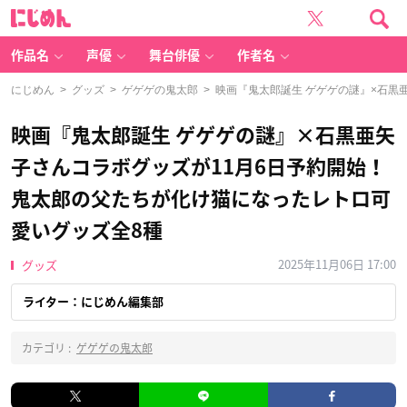
に
じ
め
ん
作品名
声優
舞台俳優
作者名
にじめん
>
グッズ
>
ゲゲゲの鬼太郎
> 映画『鬼太郎誕生 ゲゲゲの謎』×石黒
映画『鬼太郎誕生 ゲゲゲの謎』×石黒亜矢
子さんコラボグッズが11月6日予約開始！
鬼太郎の父たちが化け猫になったレトロ可
愛いグッズ全8種
2025年11月06日 17:00
グッズ
ライター：にじめん編集部
カテゴリ :
ゲゲゲの鬼太郎