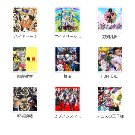
ハイキュー!!
アイドリッシ...
刀剣乱舞
暗殺教室
銀魂
HUNTER...
呪術廻戦
ヒプノシスマ...
テニスの王子様