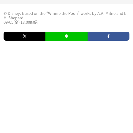
© Disney. Based on the “Winnie the Pooh” works by A.A. Milne and E.
H. Shepard.
09/05(金) 18:00配信