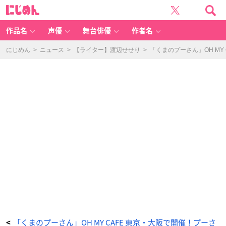
「く
に
ま
じ
の
め
プ
ん
ー
さ
作品名
声優
舞台俳優
作者名
ん」
ス
ペ
シ
にじめん
>
ニュース
>
【ライター】渡辺せせり
>
「くまのプーさん」OH M
ャ
ル
カ
フ
ェ
オ
レ
ン
ジ
＆
マ
ン
ゴ
ー
ジ
ュ
ー
ス
（テ
イ
ク
ア
ウ
ト）
-
ア
ニ
メ
情
報
サ
イ
ト
に
「くまのプーさん」OH MY CAFE 東京・大阪で開催！プーさ
<
じ