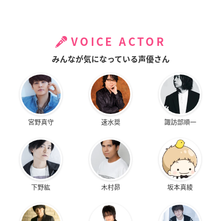
VOICE ACTOR
みんなが気になっている声優さん
宮野真守
速水奨
諏訪部順一
下野紘
木村昴
坂本真綾