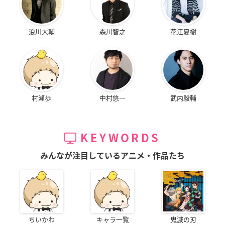
浪川大輔
森川智之
花江夏樹
村瀬歩
中村悠一
武内駿輔
KEYWORDS
みんなが注目しているアニメ・作品たち
ちいかわ
キャラ一覧
鬼滅の刃