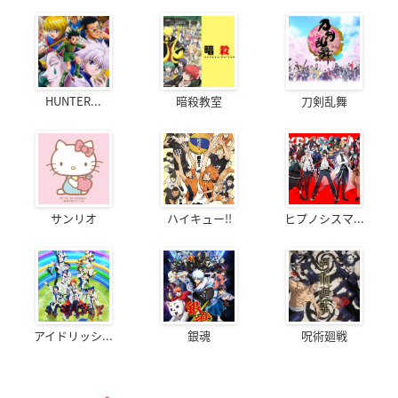
HUNTER...
暗殺教室
刀剣乱舞
サンリオ
ハイキュー!!
ヒプノシスマ...
アイドリッシ...
銀魂
呪術廻戦