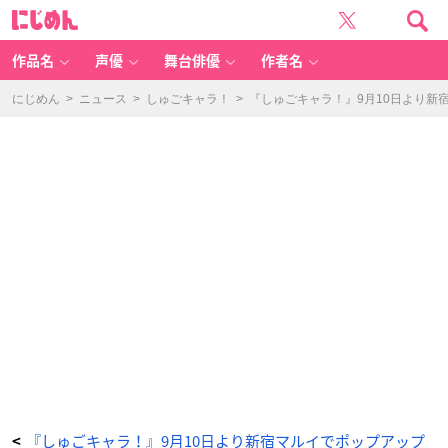
『し
に
ゅ
じ
ご
め
キ
ん
ャ
ラ！』
作品名
声優
舞台俳優
作者名
P
O
P
U
にじめん
>
ニュース
>
しゅごキャラ！
>
『しゅごキャラ！』9月10日より
P
S
H
O
P
ト
ー
ト
バ
ッ
グ
-
ア
ニ
メ
情
報
サ
イ
ト
に
じ
め
ん
『しゅごキャラ！』9月10日より新宿マルイでポップアップ
<