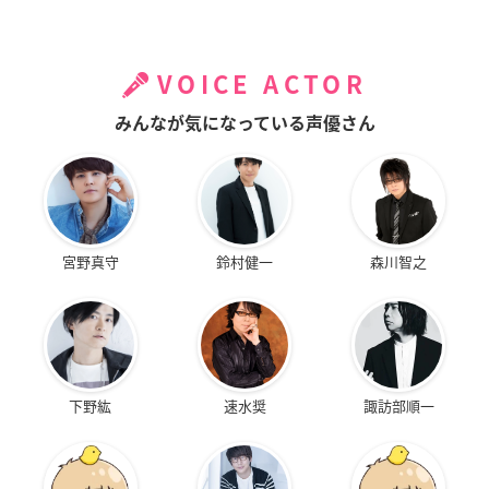
VOICE ACTOR
みんなが気になっている声優さん
宮野真守
鈴村健一
森川智之
下野紘
速水奨
諏訪部順一