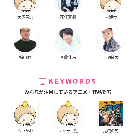
大塚芳忠
花江夏樹
村瀬歩
稲田徹
斉藤壮馬
三宅健太
KEYWORDS
みんなが注目しているアニメ・作品たち
ちいかわ
キャラ一覧
鬼滅の刃