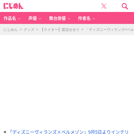
「デ
に
ィ
じ
ズ
め
ニ
ん
ー
ヴ
作品名
声優
舞台俳優
作者名
ィ
ラ
ン
ズ
にじめん
>
グッズ
>
【ライター】渡辺せせり
>
「ディズニーヴィランズ×ベル
×
ベ
ル
メ
ゾ
ン」
-
ア
ニ
メ
情
報
サ
イ
ト
に
じ
め
ん
「ディズニーヴィランズ×ベルメゾン」9月5日よりインテリ
<