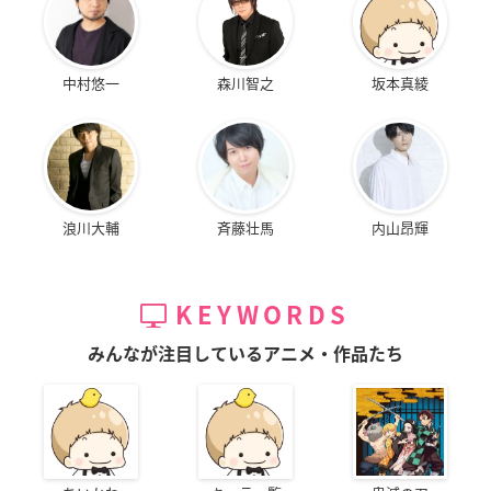
中村悠一
森川智之
坂本真綾
浪川大輔
斉藤壮馬
内山昂輝
KEYWORDS
みんなが注目しているアニメ・作品たち