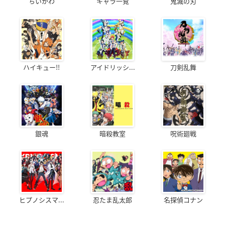
ちいかわ
キャラ一覧
鬼滅の刃
ハイキュー!!
アイドリッシ...
刀剣乱舞
銀魂
暗殺教室
呪術廻戦
ヒプノシスマ...
忍たま乱太郎
名探偵コナン