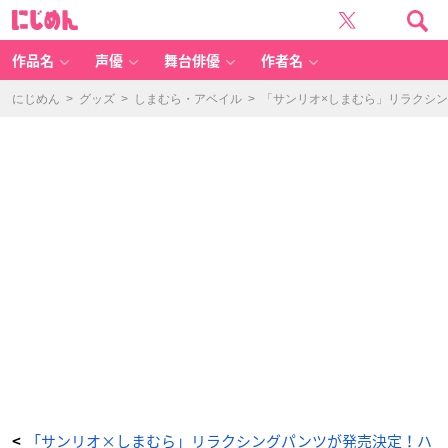
「サ
に
ン
じ
リ
め
オ
ん
×
し
作品名
声優
舞台俳優
作者名
ま
む
ら」
-
にじめん
>
グッズ
>
しまむら・アベイル
>
「サンリオ×しまむら」リラクシ
ア
ニ
メ
情
報
サ
イ
ト
に
じ
め
ん
「サンリオ×しまむら」リラクシングパンツが発売決定！ハ
<