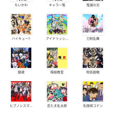
ちいかわ
キャラ一覧
鬼滅の刃
ハイキュー!!
アイドリッシ...
刀剣乱舞
銀魂
暗殺教室
呪術廻戦
ヒプノシスマ...
忍たま乱太郎
名探偵コナン