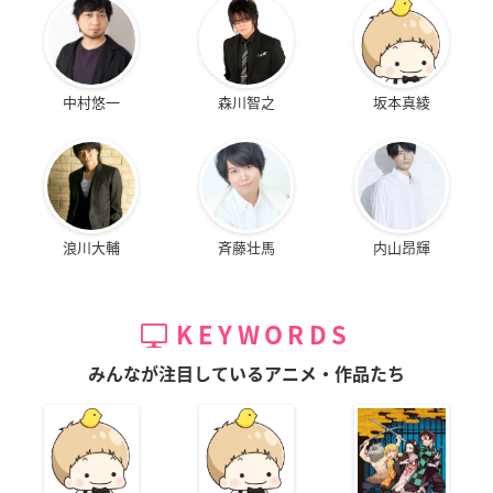
中村悠一
森川智之
坂本真綾
浪川大輔
斉藤壮馬
内山昂輝
KEYWORDS
みんなが注目しているアニメ・作品たち