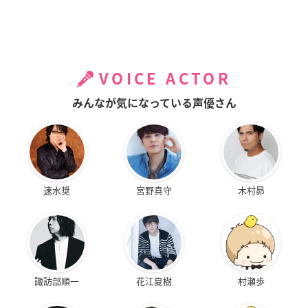
VOICE ACTOR
みんなが気になっている声優さん
速水奨
宮野真守
木村昴
諏訪部順一
花江夏樹
村瀬歩