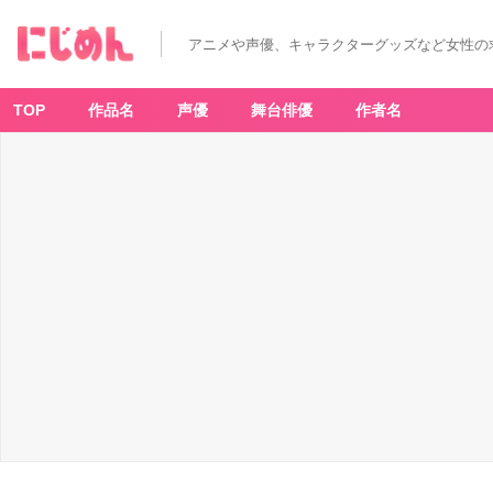
「サ
ン
リ
アニメや声優、キャラクターグッズなど女性の
オ
キ
ャ
ラ
ク
TOP
作品名
声優
舞台俳優
作者名
タ
ー
ズ
×
ポ
ッ
ピ
ン
サ
イ
ダ
ー」
ハ
ロ
ー
キ
テ
ィ
×
ラ
イ
チ
風
味
-
ア
ニ
メ
情
報
サ
イ
ト
に
じ