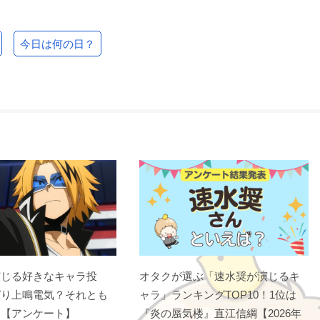
今日は何の日？
演じる好きなキャラ投
オタクが選ぶ「速水奨が演じるキ
ぱり上鳴電気？それとも
ャラ」ランキングTOP10！1位は
？【アンケート】
『炎の蜃気楼』直江信綱【2026年