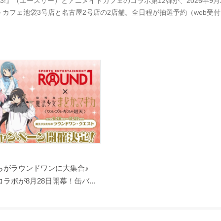
A3!』（エースリー）とアニメイトカフェのコラボ第12弾が、2026年
トカフェ池袋3号店と名古屋2号店の2店舗。全日程が抽選予約（web受
らがラウンドワンに大集合♪
ラボが8月28日開幕！缶バ...