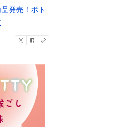
商品発売！ボト
種