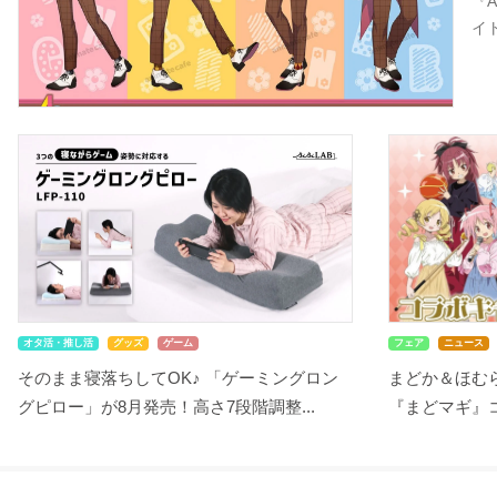
『
イ
オタ活・推し活
グッズ
ゲーム
フェア
ニュース
そのまま寝落ちしてOK♪ 「ゲーミングロン
まどか＆ほむ
グピロー」が8月発売！高さ7段階調整...
『まどマギ』コ