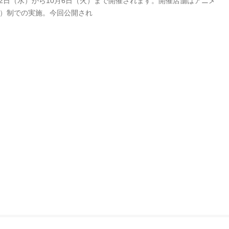
9月2日（水）から10月6日（火）まで開催されます。開催店舗はアニメ
付）制での実施。今回公開され