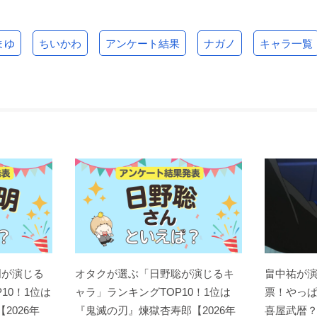
まゆ
ちいかわ
アンケート結果
ナガノ
キャラ一覧
明が演じる
オタクが選ぶ「日野聡が演じるキ
畠中祐が
10！1位は
ャラ」ランキングTOP10！1位は
票！やっ
【2026年
『鬼滅の刃』煉󠄁獄杏寿郎【2026年
喜屋武暦