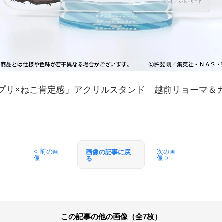
プリ×ねこ肯定感」アクリルスタンド 越前リョーマ＆
< 前の画
次の画
画像の記事に戻
像
像 >
る
この記事の他の画像（全7枚）