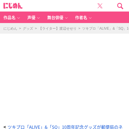
「A
に
LI
じ
V
め
E」
ん
&
「S
作品名
声優
舞台俳優
作者名
Q」
郵
便
局
にじめん
>
グッズ
>
【ライター】渡辺せせり
>
ツキプロ「ALIVE」&「S
の
ネ
ッ
ト
シ
ョ
ッ
プ
レ
コ
ー
ド
風
キ
ー
ホ
ル
ダ
ー
-
ア
ニ
メ
情
報
サ
イ
ト
に
じ
め
ん
ツキプロ「ALIVE」&「SQ」10周年記念グッズが郵便局のネ
<