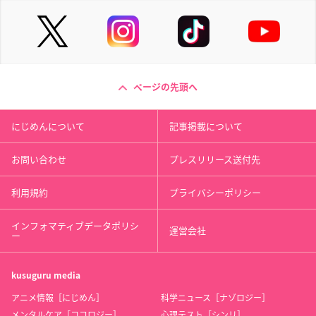
ページの先頭へ
にじめんについて
記事掲載について
お問い合わせ
プレスリリース送付先
利用規約
プライバシーポリシー
インフォマティブデータポリシ
運営会社
ー
kusuguru
media
アニメ情報［にじめん］
科学ニュース［ナゾロジー］
メンタルケア［ココロジー］
心理テスト［シンリ］