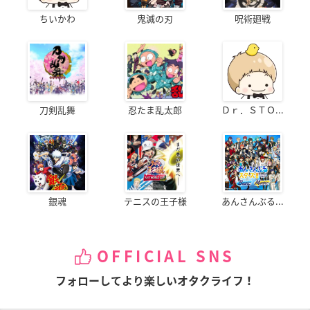
ちいかわ
鬼滅の刃
呪術廻戦
刀剣乱舞
忍たま乱太郎
Ｄｒ．ＳＴＯ...
銀魂
テニスの王子様
あんさんぶる...
OFFICIAL SNS
フォローしてより楽しいオタクライフ！