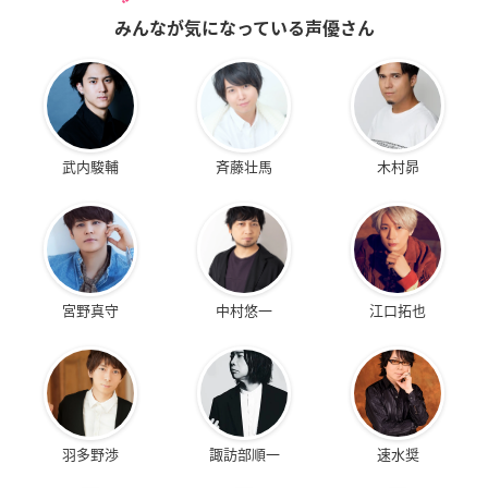
みんなが気になっている声優さん
武内駿輔
斉藤壮馬
木村昴
宮野真守
中村悠一
江口拓也
羽多野渉
諏訪部順一
速水奨