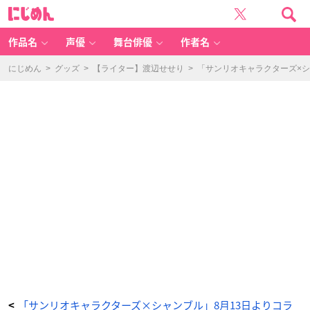
「サ
に
ン
じ
リ
め
オ
ん
キ
ャ
作品名
声優
舞台俳優
作者名
ラ
ク
タ
ー
にじめん
>
グッズ
>
【ライター】渡辺せせり
>
「サンリオキャラクターズ×
ズ
×
シ
ャ
ン
ブ
ル」
マ
ロ
ン
ク
リ
ー
ム
グ
ッ
ズ
-
ア
ニ
メ
情
報
サ
イ
ト
に
じ
め
ん
「サンリオキャラクターズ×シャンブル」8月13日よりコラ
<