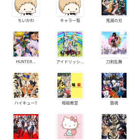
ちいかわ
キャラ一覧
鬼滅の刃
HUNTER...
アイドリッシ...
刀剣乱舞
ハイキュー!!
暗殺教室
銀魂