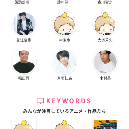
諏訪部順一
鈴村健一
森川智之
花江夏樹
村瀬歩
大塚芳忠
稲田徹
斉藤壮馬
木村昴
KEYWORDS
みんなが注目しているアニメ・作品たち