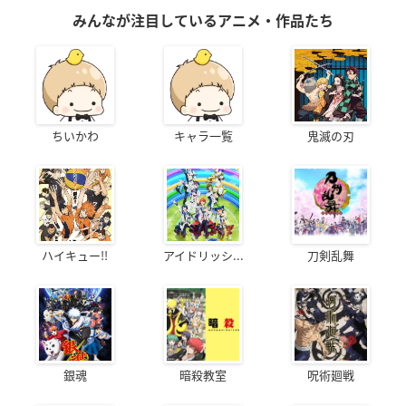
みんなが注目しているアニメ・作品たち
ちいかわ
キャラ一覧
鬼滅の刃
ハイキュー!!
アイドリッシ...
刀剣乱舞
銀魂
暗殺教室
呪術廻戦