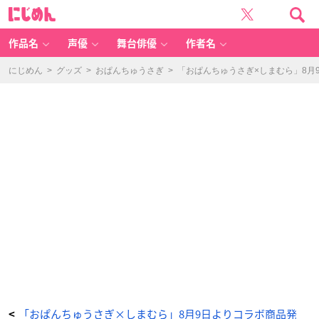
「お
に
ぱ
じ
ん
め
ち
ん
ゅ
う
作品名
声優
舞台俳優
作者名
さ
ぎ
×
し
にじめん
>
グッズ
>
おぱんちゅうさぎ
>
「おぱんちゅうさぎ×しまむら」8月
ま
む
ら」
コ
ラ
ボ
商
品
-
ア
ニ
メ
情
報
サ
イ
ト
に
じ
め
ん
「おぱんちゅうさぎ×しまむら」8月9日よりコラボ商品発
<