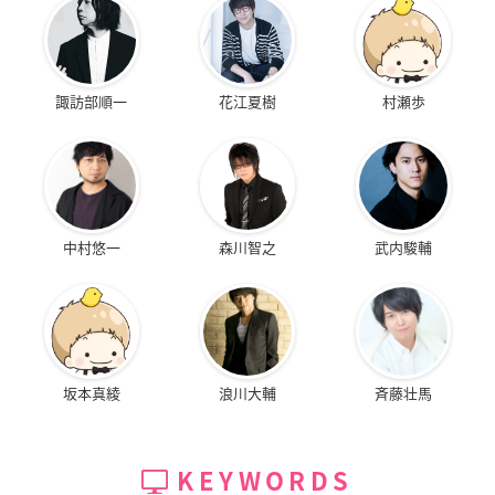
諏訪部順一
花江夏樹
村瀬歩
中村悠一
森川智之
武内駿輔
坂本真綾
浪川大輔
斉藤壮馬
KEYWORDS