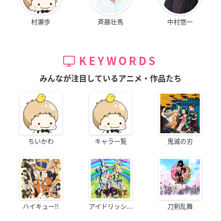
村瀬歩
斉藤壮馬
中村悠一
KEYWORDS
みんなが注目しているアニメ・作品たち
ちいかわ
キャラ一覧
鬼滅の刃
ハイキュー!!
アイドリッシ...
刀剣乱舞