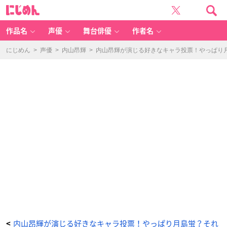
『ハ
に
イ
じ
キ
め
ュ
ん
ー!!』
月
作品名
声優
舞台俳優
作者名
島
蛍
-
ア
にじめん
>
声優
>
内山昂輝
>
内山昂輝が演じる好きなキャラ投票！やっぱり
ニ
メ
情
報
サ
イ
ト
に
じ
め
ん
内山昂輝が演じる好きなキャラ投票！やっぱり月島蛍？それ
<