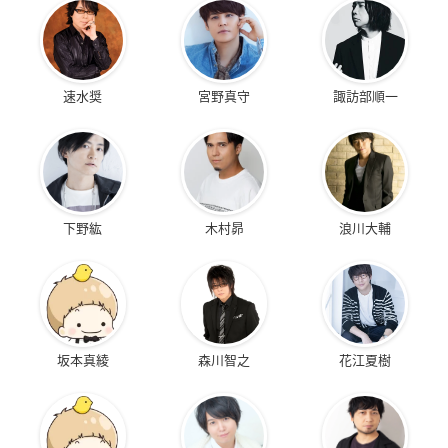
速水奨
宮野真守
諏訪部順一
下野紘
木村昴
浪川大輔
坂本真綾
森川智之
花江夏樹