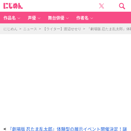
『劇
に
場
じ
版
め
忍
ん
た
ま
作品名
声優
舞台俳優
作者名
乱
太
郎
ド
にじめん
>
ニュース
>
【ライター】渡辺せせり
>
『劇場版 忍たま乱太郎』
ク
タ
ケ
忍
者
隊
最
強
の
軍
師』
体
験
展
～
忍
務
振
り
返
り
の
段
～
＜
前
半
配
布
＞
特
典
-
ア
『劇場版 忍たま乱太郎』体験型の展示イベント開催決定！謎
<
ニ