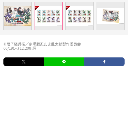
©尼子騒兵衛／劇場版忍たま乱太郎製作委員会
06/19(木) 12:20配信