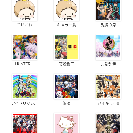
ちいかわ
キャラ一覧
鬼滅の刃
HUNTER...
暗殺教室
刀剣乱舞
アイドリッシ...
銀魂
ハイキュー!!