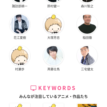
諏訪部順一
鈴村健一
森川智之
花江夏樹
大塚芳忠
稲田徹
村瀬歩
斉藤壮馬
三宅健太
KEYWORDS
みんなが注目しているアニメ・作品たち