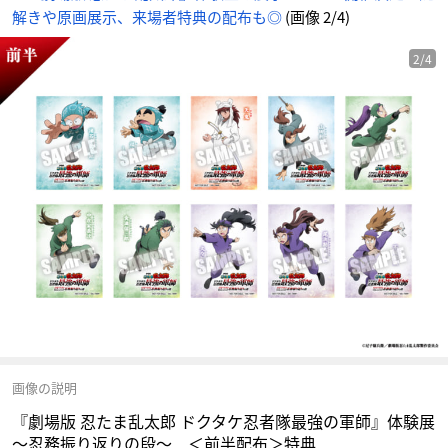
メ
解きや原画展示、来場者特典の配布も◎
(画像 2/4)
情
報
サ
イ
ト
2/4
に
じ
め
ん
画像の説明
『劇場版 忍たま乱太郎 ドクタケ忍者隊最強の軍師』体験展
～忍務振り返りの段～ ＜前半配布＞特典