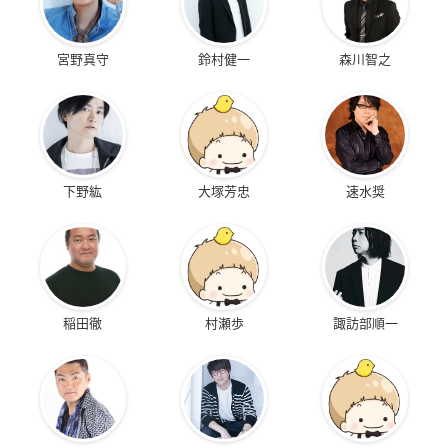
宮野真守
鈴村健一
森川智之
下野紘
大塚芳忠
速水奨
稲田徹
村瀬歩
諏訪部順一