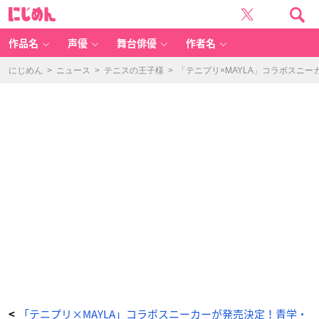
「テ
に
ニ
じ
プ
め
リ
ん
×
M
作品名
声優
舞台俳優
作者名
A
YL
A」
-
にじめん
>
ニュース
>
テニスの王子様
>
「テニプリ×MAYLA」コラボスニ
ア
ニ
メ
情
報
サ
イ
ト
に
じ
め
ん
「テニプリ×MAYLA」コラボスニーカーが発売決定！青学・
<