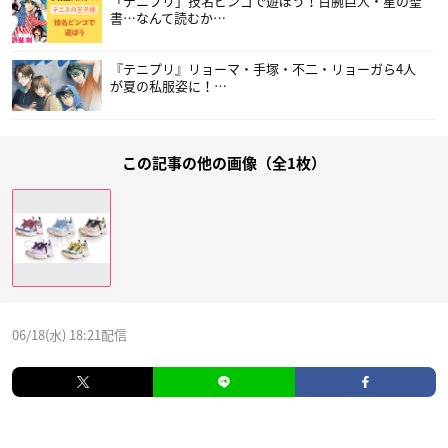
「テニプリ」技名ビンゴで遊ぼう！百腕巨人・星の聖
書…なんて読むか…
『テニプリ』リョーマ・手塚・不二・リョーガら4人
が夏の私服姿に！…
この記事の他の画像（全1枚）
06/18(水) 18:21配信