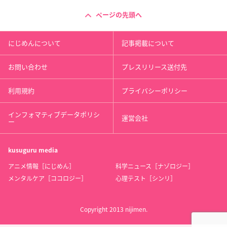
ページの先頭へ
にじめんについて
記事掲載について
お問い合わせ
プレスリリース送付先
利用規約
プライバシーポリシー
インフォマティブデータポリシ
運営会社
ー
kusuguru
media
アニメ情報［にじめん］
科学ニュース［ナゾロジー］
メンタルケア［ココロジー］
心理テスト［シンリ］
Copyright 2013 nijimen.