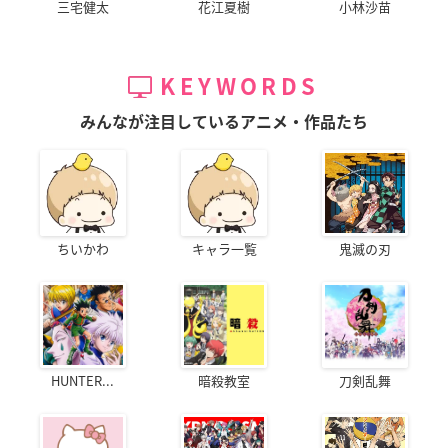
三宅健太
花江夏樹
小林沙苗
KEYWORDS
みんなが注目しているアニメ・作品たち
ちいかわ
キャラ一覧
鬼滅の刃
HUNTER...
暗殺教室
刀剣乱舞