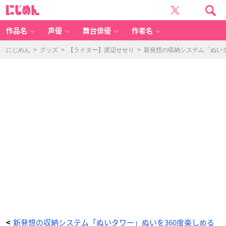
「ぬ
に
い
じ
タ
め
ワ
ん
ー
L
作品名
声優
舞台俳優
作者名
B
R-
3
5
にじめん
>
グッズ
>
【ライター】渡辺せせり
>
新発想の収納システム「ぬいタ
0」
-
ア
ニ
メ
情
報
サ
イ
ト
に
じ
め
ん
新発想の収納システム「ぬいタワー」ぬいを360度楽しめる
<