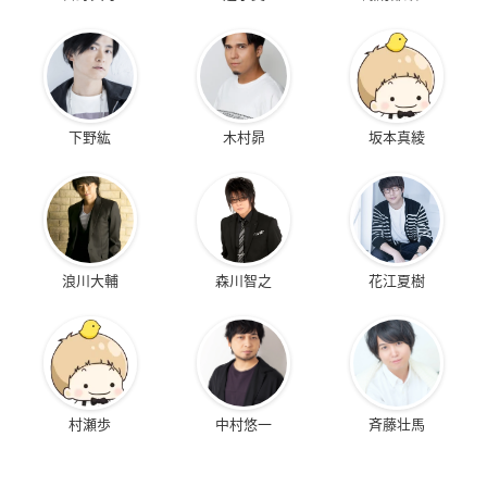
下野紘
木村昴
坂本真綾
浪川大輔
森川智之
花江夏樹
村瀬歩
中村悠一
斉藤壮馬