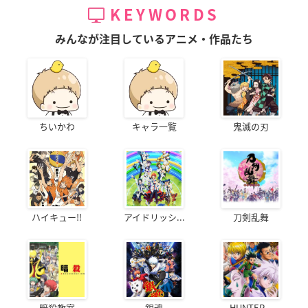
KEYWORDS
みんなが注目しているアニメ・作品たち
ちいかわ
キャラ一覧
鬼滅の刃
ハイキュー!!
アイドリッシ...
刀剣乱舞
暗殺教室
銀魂
HUNTER...