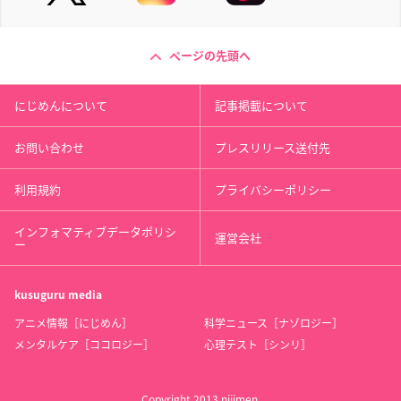
ページの先頭へ
にじめんについて
記事掲載について
お問い合わせ
プレスリリース送付先
利用規約
プライバシーポリシー
インフォマティブデータポリシ
運営会社
ー
kusuguru
media
アニメ情報［にじめん］
科学ニュース［ナゾロジー］
メンタルケア［ココロジー］
心理テスト［シンリ］
Copyright 2013 nijimen.