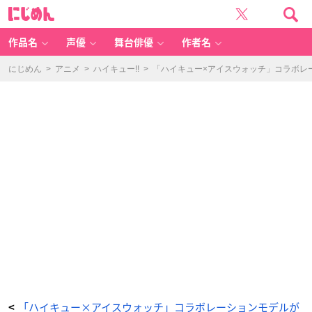
「ハ
に
イ
じ
キ
め
ュ
ん
ー
×
作品名
声優
舞台俳優
作者名
ア
イ
ス
ウ
にじめん
>
アニメ
>
ハイキュー!!
>
「ハイキュー×アイスウォッチ」コラボレ
ォ
ッ
チ」
パ
ッ
ケ
ー
ジ
-
ア
ニ
メ
情
報
サ
イ
ト
に
じ
め
ん
「ハイキュー×アイスウォッチ」コラボレーションモデルが
<