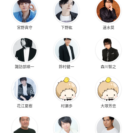
宮野真守
下野紘
速水奨
諏訪部順一
鈴村健一
森川智之
花江夏樹
村瀬歩
大塚芳忠