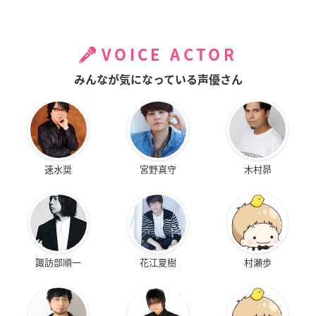
VOICE ACTOR
みんなが気になっている声優さん
速水奨
宮野真守
木村昴
諏訪部順一
花江夏樹
村瀬歩