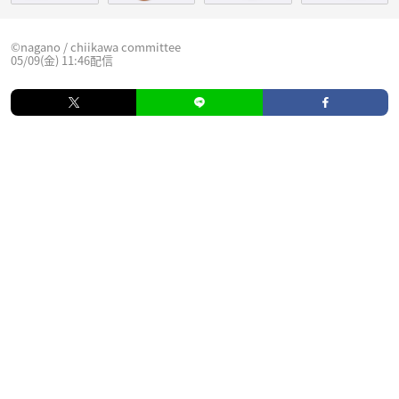
©︎nagano / chiikawa committee
05/09(金) 11:46配信