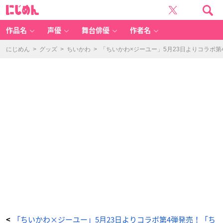
「ち
に
い
じ
か
め
わ
ん
×
ジ
作品名
声優
舞台俳優
作者名
ー
ユ
ー」
コ
にじめん
>
グッズ
>
ちいかわ
>
「ちいかわ×ジーユー」5月23日よりコラボ
ラ
ボ
第
4
弾
-
ア
ニ
メ
情
報
サ
イ
ト
に
じ
め
ん
「ちいかわ×ジーユー」5月23日よりコラボ第4弾発売！「ち
<