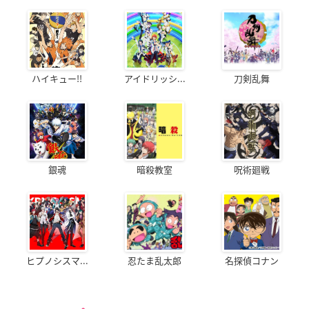
ハイキュー!!
アイドリッシ...
刀剣乱舞
銀魂
暗殺教室
呪術廻戦
ヒプノシスマ...
忍たま乱太郎
名探偵コナン