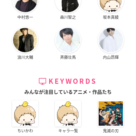
中村悠一
森川智之
坂本真綾
浪川大輔
斉藤壮馬
内山昂輝
KEYWORDS
みんなが注目しているアニメ・作品たち
ちいかわ
キャラ一覧
鬼滅の刃