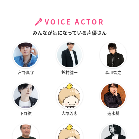
VOICE ACTOR
みんなが気になっている声優さん
宮野真守
鈴村健一
森川智之
下野紘
大塚芳忠
速水奨