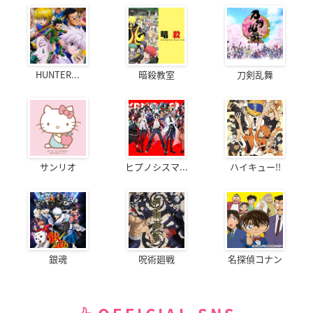
HUNTER...
暗殺教室
刀剣乱舞
サンリオ
ヒプノシスマ...
ハイキュー!!
銀魂
呪術廻戦
名探偵コナン