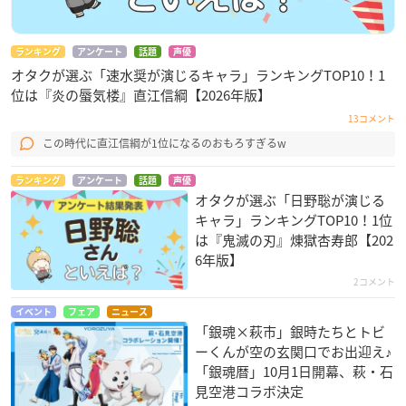
ランキング
アンケート
話題
声優
オタクが選ぶ「速水奨が演じるキャラ」ランキングTOP10！1
位は『炎の蜃気楼』直江信綱【2026年版】
13コメント
この時代に直江信綱が1位になるのおもろすぎるw
ランキング
アンケート
話題
声優
オタクが選ぶ「日野聡が演じる
キャラ」ランキングTOP10！1位
は『鬼滅の刃』煉󠄁獄杏寿郎【202
6年版】
2コメント
イベント
フェア
ニュース
「銀魂×萩市」銀時たちとトビ
ーくんが空の玄関口でお出迎え♪
「銀魂暦」10月1日開幕、萩・石
見空港コラボ決定