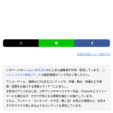
記事の内容について報告する
このページは
kusuguru株式会社
のにじめん編集部が作成・配信しています。
コ
ンビニコラボ
/
銀魂
/
グッズ
の最新情報はリンク先をご覧ください。
アニメ・ゲーム・漫画などの2次元コンテンツや、声優・舞台・俳優などの情
報・話題をお届けする情報メディア「にじめん」。
女性向けアニメをはじめ、少年アニメやキャラクター作品、VTuberなどストリー
マーにも幅を広げ、オタクが気になる情報を幅広くお届けしています。
さらに、アンケート・ランキング・オタ活（推し活）お役立ち情報など、女性オ
タクがワクワク楽しめるようなコンテンツも発信しています。