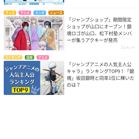
グッズ
アニメ
マンガ
ニュース
「ジャンプショップ」期間限定
ショップが山口にオープン！銀
魂ロゴが山口、松下村塾メンバ
ーが集うアクキーが発売
2コメント
ランキング
話題
アニメ
「ジャンプアニメの人気主人公
キャラ」ランキングTOP9！「銀
魂」坂田銀時と同率1位に輝いた
のは？