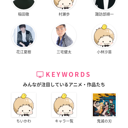
稲田徹
村瀬歩
諏訪部順一
花江夏樹
三宅健太
小林沙苗
KEYWORDS
みんなが注目しているアニメ・作品たち
ちいかわ
キャラ一覧
鬼滅の刃