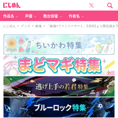
に
じ
め
ん
作品名
声優
舞台俳優
作者名
にじめん
>
グッズ
>
銀魂
> 「銀魂×ファミリーマート」5月8日より限定描