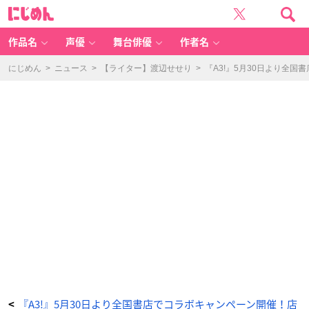
『A
に
3!』
じ
×
め
書
ん
店
コ
作品名
声優
舞台俳優
作者名
ラ
ボ
キ
ャ
にじめん
>
ニュース
>
【ライター】渡辺せせり
>
『A3!』5月30日より全
ン
ペ
ー
ン
グ
ッ
ズ
-
ア
ニ
メ
情
報
サ
イ
ト
に
じ
め
ん
『A3!』5月30日より全国書店でコラボキャンペーン開催！店
<