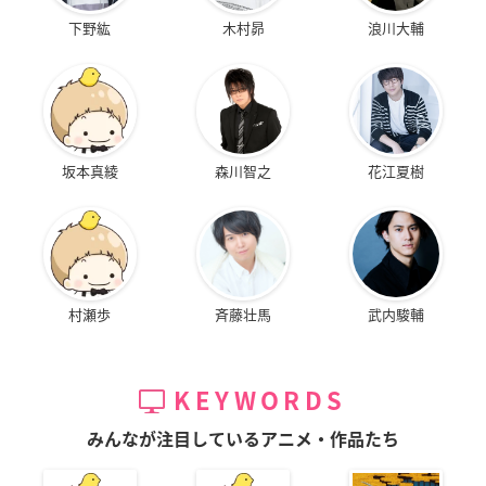
下野紘
木村昴
浪川大輔
坂本真綾
森川智之
花江夏樹
村瀬歩
斉藤壮馬
武内駿輔
KEYWORDS
みんなが注目しているアニメ・作品たち