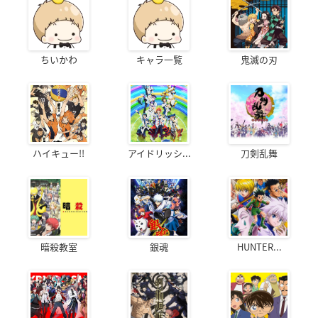
ちいかわ
キャラ一覧
鬼滅の刃
ハイキュー!!
アイドリッシ...
刀剣乱舞
暗殺教室
銀魂
HUNTER...