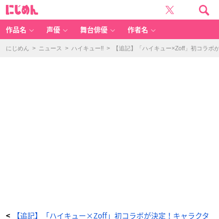
「ハ
に
イ
じ
キ
め
ュ
ん
ー
×
作品名
声優
舞台俳優
作者名
Z
of
f」
Z
にじめん
>
ニュース
>
ハイキュー!!
>
【追記】「ハイキュー×Zoff」初コラ
of
f |
ハ
イ
キ
ュ
ー!!
発
売
記
念
キ
ャ
ン
ペ
ー
ン
-
ア
ニ
メ
情
報
サ
イ
ト
に
じ
め
ん
【追記】「ハイキュー×Zoff」初コラボが決定！キャラクタ
<