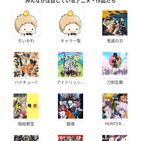
みんなが注目しているアニメ・作品たち
ちいかわ
キャラ一覧
鬼滅の刃
ハイキュー!!
アイドリッシ...
刀剣乱舞
暗殺教室
銀魂
HUNTER...