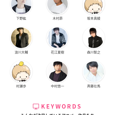
下野紘
木村昴
坂本真綾
浪川大輔
花江夏樹
森川智之
村瀬歩
中村悠一
斉藤壮馬
KEYWORDS