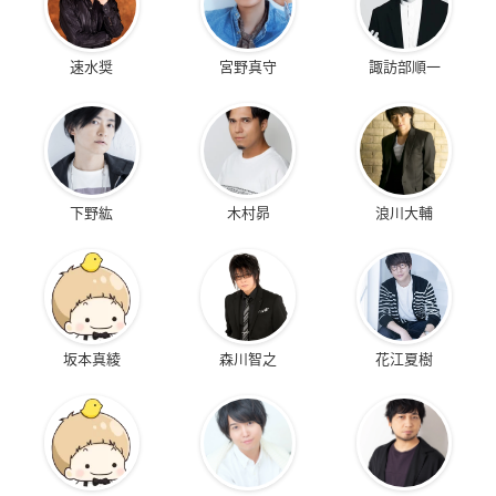
速水奨
宮野真守
諏訪部順一
下野紘
木村昴
浪川大輔
坂本真綾
森川智之
花江夏樹