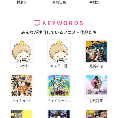
村瀬歩
斉藤壮馬
中村悠一
KEYWORDS
みんなが注目しているアニメ・作品たち
ちいかわ
キャラ一覧
鬼滅の刃
ハイキュー!!
アイドリッシ...
刀剣乱舞