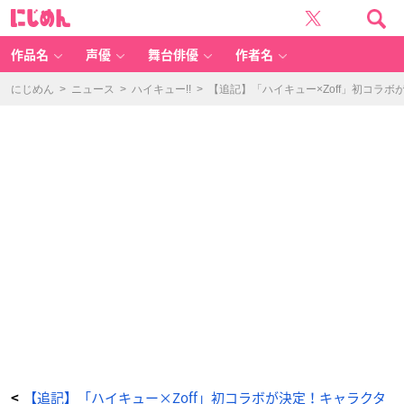
「ハ
に
イ
じ
キ
め
ュ
ん
ー
×
作品名
声優
舞台俳優
作者名
Z
of
f」
及
にじめん
>
ニュース
>
ハイキュー!!
>
【追記】「ハイキュー×Zoff」初コラ
川
徹
モ
デ
ル
-
ア
ニ
メ
情
報
サ
イ
ト
に
じ
め
ん
【追記】「ハイキュー×Zoff」初コラボが決定！キャラクタ
<