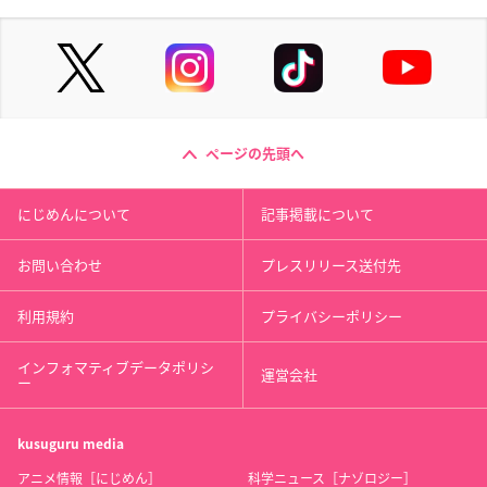
ページの先頭へ
にじめんについて
記事掲載について
お問い合わせ
プレスリリース送付先
利用規約
プライバシーポリシー
インフォマティブデータポリシ
運営会社
ー
kusuguru
media
アニメ情報［にじめん］
科学ニュース［ナゾロジー］