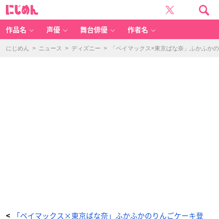
「ベ
に
イ
じ
マ
め
ッ
ん
ク
ス
作品名
声優
舞台俳優
作者名
×
東
京
ば
にじめん
>
ニュース
>
ディズニー
>
「ベイマックス×東京ばな奈」ふかふか
な
奈」
『も
ち
ふ
わ
ク
ッ
シ
ョ
ン』
-
ア
ニ
メ
情
報
サ
イ
ト
に
じ
め
ん
「ベイマックス×東京ばな奈」ふかふかのりんごケーキ登
<