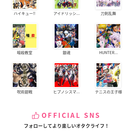
ハイキュー!!
アイドリッシ...
刀剣乱舞
暗殺教室
銀魂
HUNTER...
呪術廻戦
ヒプノシスマ...
テニスの王子様
OFFICIAL SNS
フォローしてより楽しいオタクライフ！