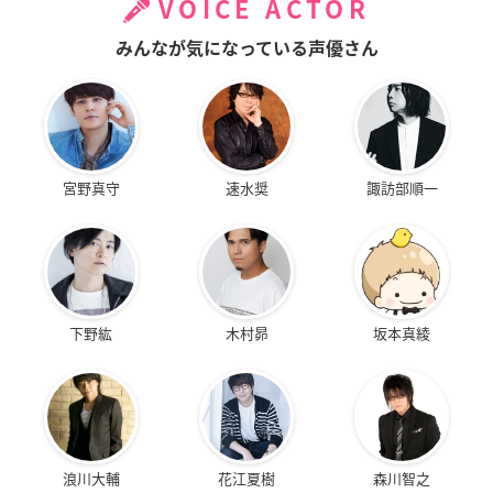
VOICE ACTOR
みんなが気になっている声優さん
宮野真守
速水奨
諏訪部順一
下野紘
木村昴
坂本真綾
浪川大輔
花江夏樹
森川智之