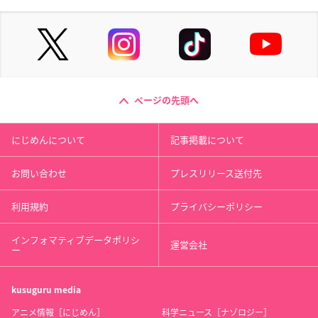
ページの先頭へ
にじめんについて
記事掲載について
お問い合わせ
プレスリリース送付先
利用規約
プライバシーポリシー
インフォマティブデータポリシ
運営会社
ー
kusuguru
media
アニメ情報［にじめん］
科学ニュース［ナゾロジー］