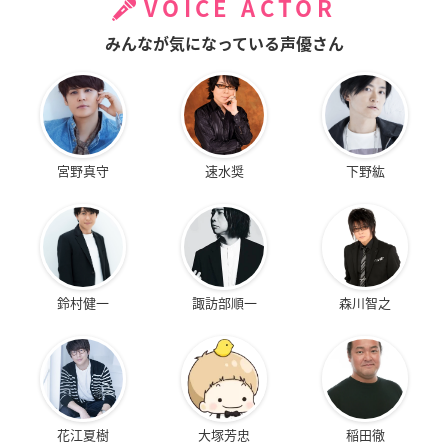
VOICE ACTOR
みんなが気になっている声優さん
宮野真守
速水奨
下野紘
鈴村健一
諏訪部順一
森川智之
花江夏樹
大塚芳忠
稲田徹