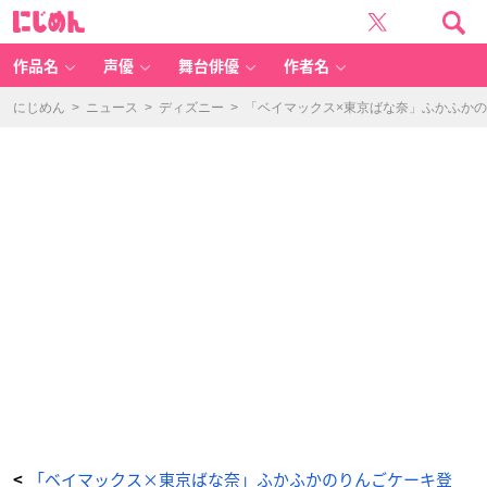
「ベ
に
イ
じ
マ
め
ッ
ん
ク
ス
作品名
声優
舞台俳優
作者名
×
東
京
ば
にじめん
>
ニュース
>
ディズニー
>
「ベイマックス×東京ばな奈」ふかふか
な
奈」
-
ア
ニ
メ
情
報
サ
イ
ト
に
じ
め
ん
「ベイマックス×東京ばな奈」ふかふかのりんごケーキ登
<