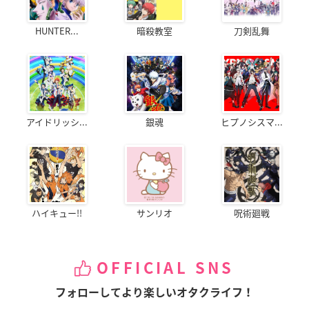
HUNTER...
暗殺教室
刀剣乱舞
アイドリッシ...
銀魂
ヒプノシスマ...
ハイキュー!!
サンリオ
呪術廻戦
OFFICIAL SNS
フォローしてより楽しいオタクライフ！