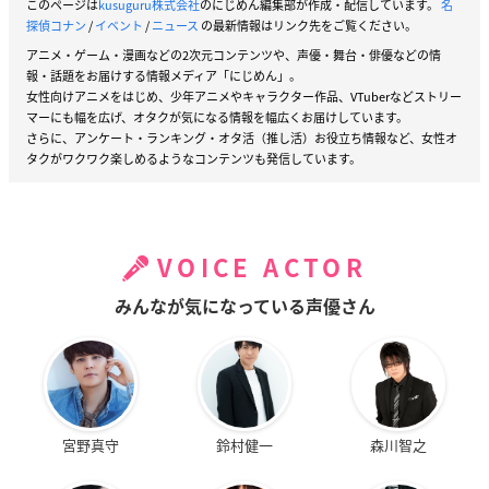
このページは
kusuguru株式会社
のにじめん編集部が作成・配信しています。
名
探偵コナン
/
イベント
/
ニュース
の最新情報はリンク先をご覧ください。
アニメ・ゲーム・漫画などの2次元コンテンツや、声優・舞台・俳優などの情
報・話題をお届けする情報メディア「にじめん」。
女性向けアニメをはじめ、少年アニメやキャラクター作品、VTuberなどストリー
マーにも幅を広げ、オタクが気になる情報を幅広くお届けしています。
さらに、アンケート・ランキング・オタ活（推し活）お役立ち情報など、女性オ
タクがワクワク楽しめるようなコンテンツも発信しています。
VOICE ACTOR
みんなが気になっている声優さん
宮野真守
鈴村健一
森川智之