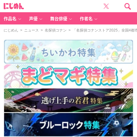
に
じ
め
ん
作品名
声優
舞台俳優
作者名
にじめん
>
ニュース
>
名探偵コナン
> 「名探偵コナンストア2025」全国4