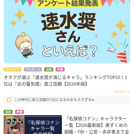
ランキング
アンケート
話題
声優
オタクが選ぶ「速水奨が演じるキャラ」ランキングTOP10！1
位は『炎の蜃気楼』直江信綱【2026年版】
14コメント
この時代に直江信綱が1位になるのおもろすぎるw
話題
声優
『名探偵コナン』キャラクター
一覧【2026最新版】黒ずくめの
組織・FBI・公安・赤井家まで全