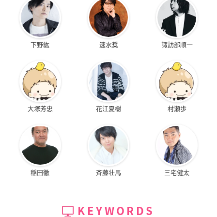
下野紘
速水奨
諏訪部順一
大塚芳忠
花江夏樹
村瀬歩
稲田徹
斉藤壮馬
三宅健太
KEYWORDS