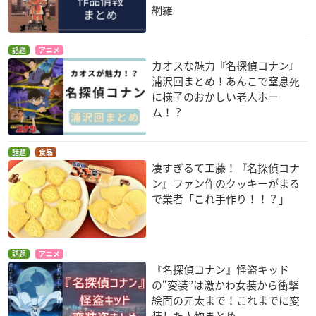
網羅
話題
アニメ
カオスな魅力『名探偵コナン』
浦沢回まとめ！あんこで窒息死
に様子のおかしい老人ホー
ム！？
話題
食品
凄すぎるて工藤！『名探偵コナ
ン』ファン作のクッキーがまる
で業者「これ手作り！！？」
話題
アニメ
『名探偵コナン』怪盗キッド
の“変装”は激かわ女装から衝撃
絵面の元太まで！これまでに変
装した人物まとめ