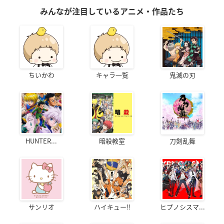
みんなが注目しているアニメ・作品たち
ちいかわ
キャラ一覧
鬼滅の刃
HUNTER...
暗殺教室
刀剣乱舞
サンリオ
ハイキュー!!
ヒプノシスマ...