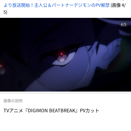
より放送開始！主人公＆パートナーデジモンのPV解禁
(画像 4/
5)
4/5
画像の説明
TVアニメ『DIGIMON BEATBREAK』PVカット