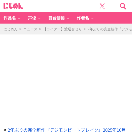
T
に
V
じ
ア
め
ニ
ん
メ
『D
作品名
声優
舞台俳優
作者名
IG
I
M
O
にじめん
>
ニュース
>
【ライター】渡辺せせり
>
2年ぶりの完全新作『デジモ
N
B
E
A
T
B
R
E
A
K』
P
V
カ
ッ
ト
-
ア
ニ
メ
情
報
サ
イ
ト
に
じ
め
ん
2年ぶりの完全新作『デジモンビートブレイク』2025年10月
<