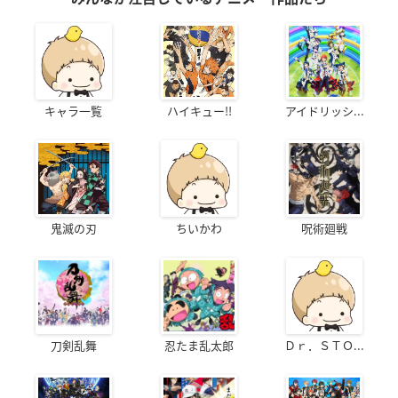
キャラ一覧
ハイキュー!!
アイドリッシ...
鬼滅の刃
ちいかわ
呪術廻戦
刀剣乱舞
忍たま乱太郎
Ｄｒ．ＳＴＯ...