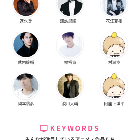
速水奨
諏訪部順一
花江夏樹
武内駿輔
梶裕貴
村瀬歩
岡本信彦
浪川大輔
阿座上洋平
KEYWORDS
みんなが注目しているアニメ・作品たち