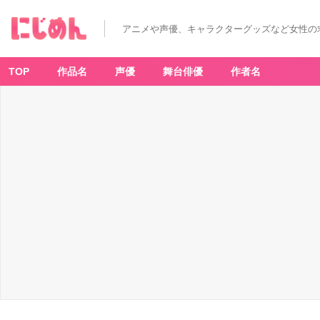
ア
ニ
メ
アニメや声優、キャラクターグッズなど女性の
『ぴ
ち
ぴ
ち
ピ
TOP
作品名
声優
舞台俳優
作者名
ッ
チ』
P
O
P
U
P
S
H
O
P
in
マ
ル
イ
A
賞
キ
ャ
ン
バ
ス
ボ
ー
ド
（全
１
種）
-
ア
ニ
メ
情
報
サ