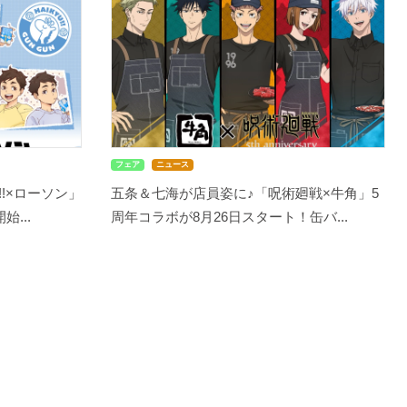
フェア
ニュース
!×ローソン」
五条＆七海が店員姿に♪「呪術廻戦×牛角」5
...
周年コラボが8月26日スタート！缶バ...