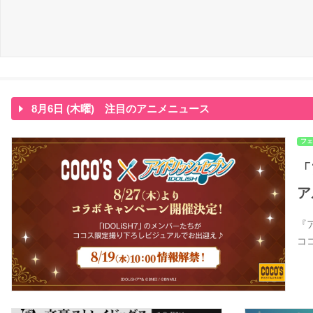
8月6日 (木曜) 注目のアニメニュース
フェ
「
ア
『
コ