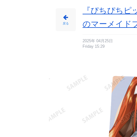
イ
ト
に
『ぴちぴちピ
じ
め
ん
のマーメイド
戻る
2025年 04月25日
Friday 15:29