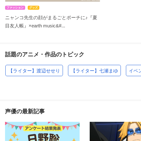
ファッション
グッズ
ニャンコ先生の顔がまるごとポーチに♪『夏
目友人帳』×earth music&#...
話題のアニメ・作品のトピック
【ライター】渡辺せせり
【ライター】七瀬まゆ
イベ
声優の最新記事