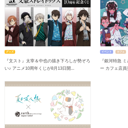
グッズ
イベント
カフェ
『文スト』太宰＆中也の描き下ろしが勢ぞろ
『銀河特急 ミ
い♪ アニメ10周年くじが8月13日開...
ー カフェ店員