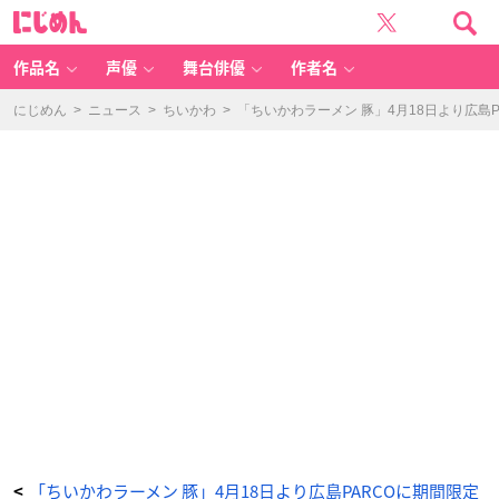
レ
に
ン
じ
ゲ
め
9
ん
9
0
作品名
声優
舞台俳優
作者名
円
（税
込）
-
にじめん
>
ニュース
>
ちいかわ
>
「ちいかわラーメン 豚」4月18日より広島
ア
ニ
メ
情
報
サ
イ
ト
に
じ
め
ん
「ちいかわラーメン 豚」4月18日より広島PARCOに期間限定
<