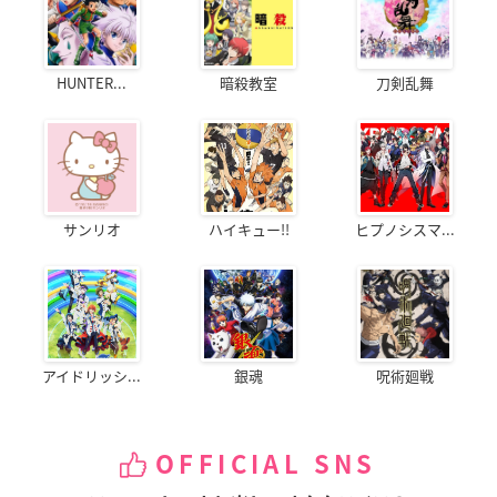
HUNTER...
暗殺教室
刀剣乱舞
サンリオ
ハイキュー!!
ヒプノシスマ...
アイドリッシ...
銀魂
呪術廻戦
OFFICIAL SNS