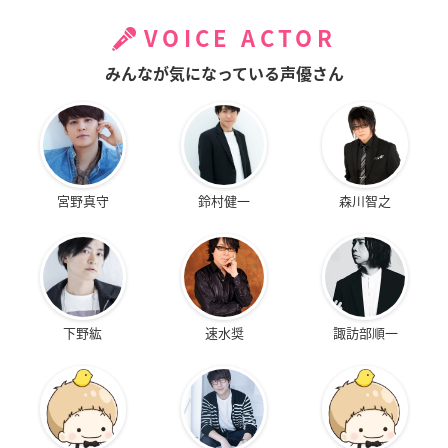
VOICE ACTOR
みんなが気になっている声優さん
宮野真守
鈴村健一
森川智之
下野紘
速水奨
諏訪部順一