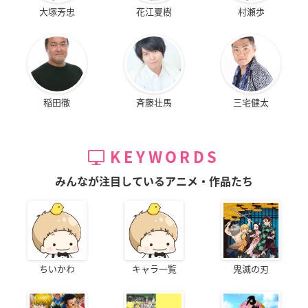
大塚芳忠
花江夏樹
村瀬歩
稲田徹
斉藤壮馬
三宅健太
KEYWORDS
みんなが注目しているアニメ・作品たち
ちいかわ
キャラ一覧
鬼滅の刃