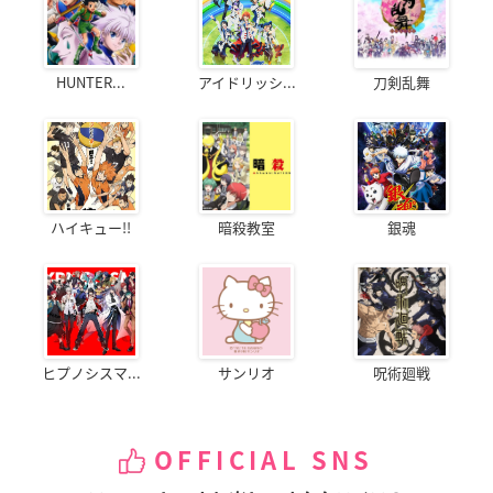
HUNTER...
アイドリッシ...
刀剣乱舞
ハイキュー!!
暗殺教室
銀魂
ヒプノシスマ...
サンリオ
呪術廻戦
OFFICIAL SNS