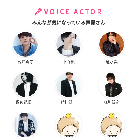
VOICE ACTOR
みんなが気になっている声優さん
宮野真守
下野紘
速水奨
諏訪部順一
鈴村健一
森川智之