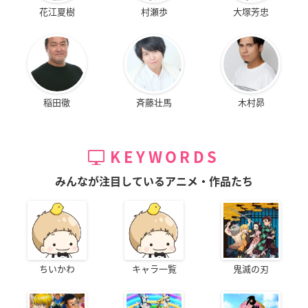
花江夏樹
村瀬歩
大塚芳忠
稲田徹
斉藤壮馬
木村昴
KEYWORDS
みんなが注目しているアニメ・作品たち
ちいかわ
キャラ一覧
鬼滅の刃