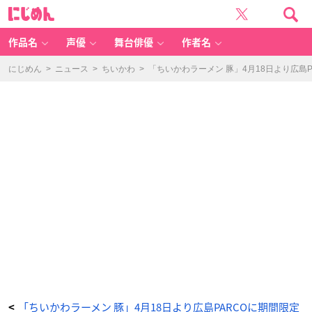
【N
に
E
じ
W】
め
メ
ん
ラ
ミ
作品名
声優
舞台俳優
作者名
ン
皿
1,
9
にじめん
>
ニュース
>
ちいかわ
>
「ちいかわラーメン 豚」4月18日より広島
8
0
円
（税
込）
-
ア
ニ
メ
情
報
サ
イ
ト
に
じ
め
ん
「ちいかわラーメン 豚」4月18日より広島PARCOに期間限定
<