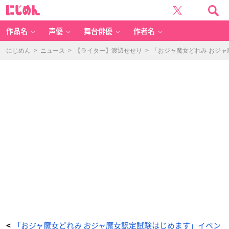
「お
に
ジ
じ
ャ
め
魔
ん
女
ど
作品名
声優
舞台俳優
作者名
れ
み
お
ジ
にじめん
>
ニュース
>
【ライター】渡辺せせり
>
「おジャ魔女どれみ おジ
ャ
魔
女
認
定
試
験
は
じ
め
ま
す」
オ
ー
ロ
ラ
ア
ク
リ
ル
キ
ー
ホ
ル
ダ
ー
（全
6
種）
-
ア
ニ
メ
情
「おジャ魔女どれみ おジャ魔女認定試験はじめます」イベン
<
報