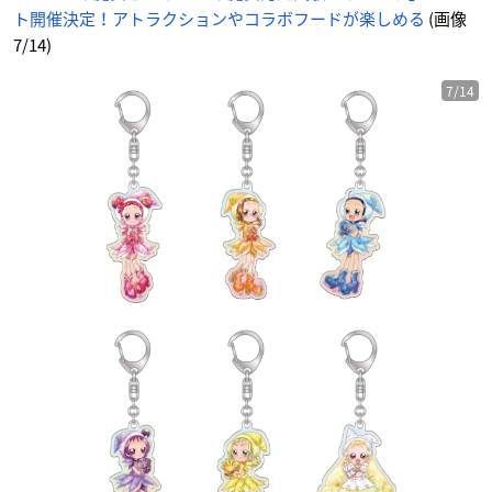
サ
ト開催決定！アトラクションやコラボフードが楽しめる
(画像
イ
ト
に
7/14)
じ
め
ん
7/14