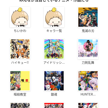
みんなが注目しているアニメ・作品たち
ちいかわ
キャラ一覧
鬼滅の刃
ハイキュー!!
アイドリッシ...
刀剣乱舞
暗殺教室
銀魂
HUNTER...