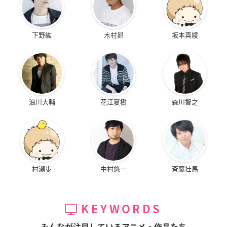
下野紘
木村昴
坂本真綾
浪川大輔
花江夏樹
森川智之
村瀬歩
中村悠一
斉藤壮馬
KEYWORDS