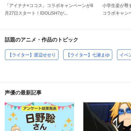
「アイナナ×ココス」コラボキャンペーンが8
小学生姿が尊す
月27日スタート！IDOLiSH7が...
コラボキャンペ
話題のアニメ・作品のトピック
【ライター】渡辺せせり
【ライター】七瀬まゆ
イベ
声優の最新記事