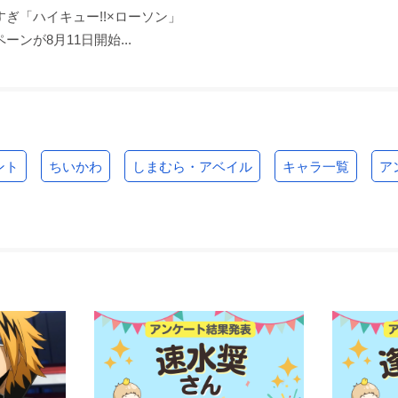
ぎ「ハイキュー!!×ローソン」
ーンが8月11日開始...
ント
ちいかわ
しまむら・アベイル
キャラ一覧
ア