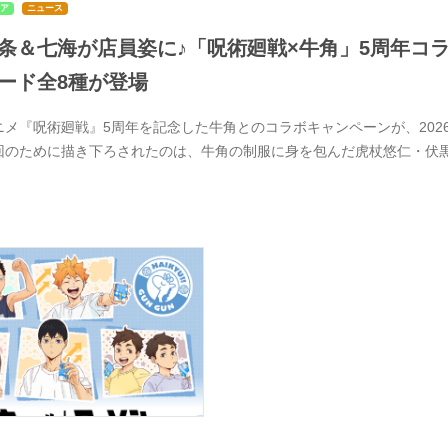
ア
ニュース
条＆七海が店員姿に♪「呪術廻戦×牛角」5周年コラ
ード全8種が登場
ニメ『呪術廻戦』5周年を記念した牛角とのコラボキャンペーンが、2026
回のために描き下ろされたのは、牛角の制服に身を包んだ虎杖悠仁・伏