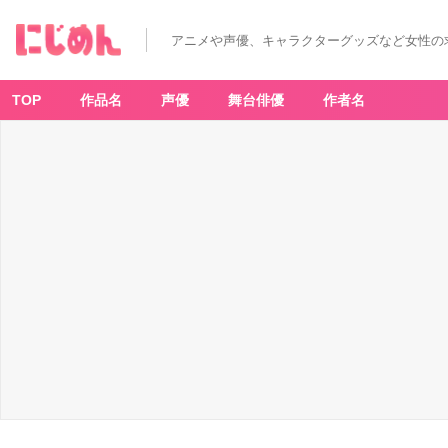
「お
ジ
ャ
アニメや声優、キャラクターグッズなど女性の
魔
女
ど
れ
み
TOP
作品名
声優
舞台俳優
作者名
お
ジ
ャ
魔
女
認
定
試
験
は
じ
め
ま
す」
-
ア
ニ
メ
情
報
サ
イ
ト
に
じ
め
ん