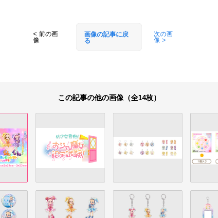
< 前の画
次の画
画像の記事に戻
像
像 >
る
この記事の他の画像（全14枚）