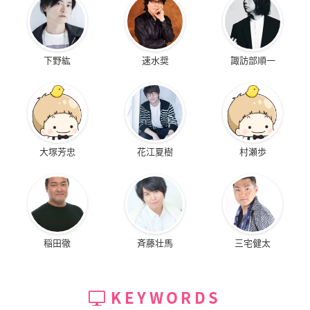
下野紘
速水奨
諏訪部順一
大塚芳忠
花江夏樹
村瀬歩
稲田徹
斉藤壮馬
三宅健太
KEYWORDS