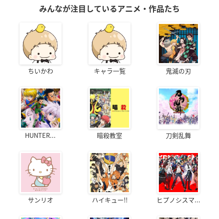
みんなが注目しているアニメ・作品たち
ちいかわ
キャラ一覧
鬼滅の刃
HUNTER...
暗殺教室
刀剣乱舞
サンリオ
ハイキュー!!
ヒプノシスマ...