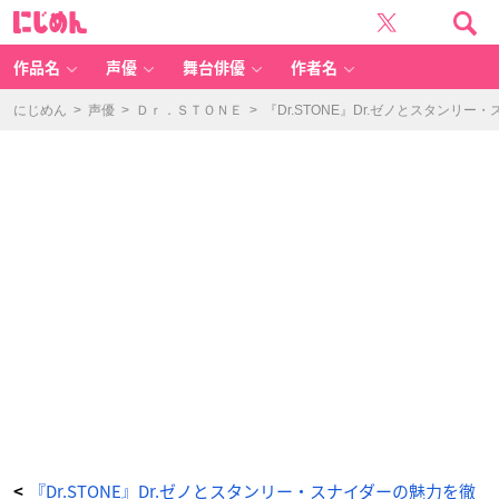
ス
に
タ
じ
ン
め
リ
ん
ー・
ス
作品名
声優
舞台俳優
作者名
ナ
イ
ダ
ー
にじめん
>
声優
>
Ｄｒ．ＳＴＯＮＥ
>
『Dr.STONE』Dr.ゼノとスタン
遊
佐
浩
二
さ
ん
-
ア
ニ
メ
情
報
サ
イ
ト
に
じ
め
ん
『Dr.STONE』Dr.ゼノとスタンリー・スナイダーの魅力を徹
<