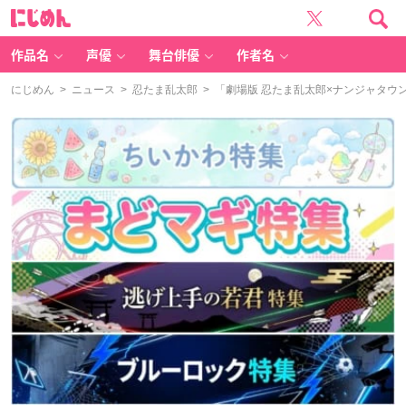
に
じ
め
ん
作品名
声優
舞台俳優
作者名
にじめん
>
ニュース
>
忍たま乱太郎
> 「劇場版 忍たま乱太郎×ナンジャタ