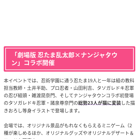
「劇場版 忍たま乱太郎×ナンジャタウ
ン」コラボ開催
本イベントでは、忍術学園に通う忍たま19人と一年は組の教科
担当教師・土井半助、プロ忍者・山田利吉、タソガレドキ忍軍
の忍び組頭・雑渡昆奈門、そしてナンジャタウンコラボ初登場
のタソガレドキ忍軍・諸泉尊奈門の
した描
総勢23人が猫に変装
きおろし等身イラストで登場します。
会場では、オリジナル景品がもれなくもらえるミニゲーム（2
種が楽しめるほか、オリジナルグッズやオリジナルデザート＆