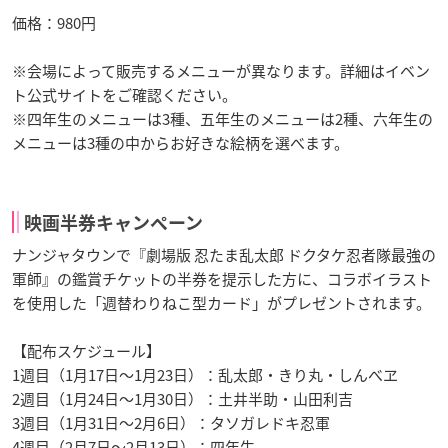
価格：980円
※会場によって販売するメニューが異なります。詳細はイベン
ト公式サイトをご確認ください。
※四年生のメニューは3種、五年生のメニューは2種、六年生の
メニューは3種の中からお好きな絵柄を選べます。
映画半券キャンペーン
ナンジャタウンで『劇場版 忍たま乱太郎 ドクタケ忍者隊最強の
軍師』の鑑賞チケットの半券を提示した方に、コラボイラスト
を使用した「週替わりねこ型カード」がプレゼントされます。
【配布スケジュール】
1週目（1月17日～1月23日）：乱太郎・きり丸・しんべヱ
2週目（1月24日～1月30日）：土井半助・山田利吉
3週目（1月31日～2月6日）：タソガレドキ忍軍
4週目（2月7日～2月13日）：四年生