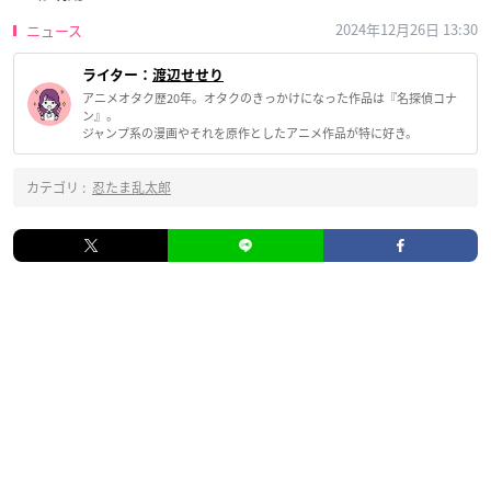
2024年12月26日 13:30
ニュース
ライター：
渡辺せせり
アニメオタク歴20年。オタクのきっかけになった作品は『名探偵コナ
ン』。
ジャンプ系の漫画やそれを原作としたアニメ作品が特に好き。
カテゴリ :
忍たま乱太郎