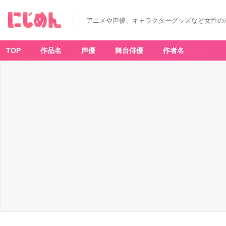
「黒
子
の
アニメや声優、キャラクターグッズなど女性の
バ
ス
ケ
×
し
TOP
作品名
声優
舞台俳優
作者名
ま
む
ら」
コ
ラ
ボ
ア
イ
テ
ム
-
ア
ニ
メ
情
報
サ
イ
ト
に
じ
め
ん