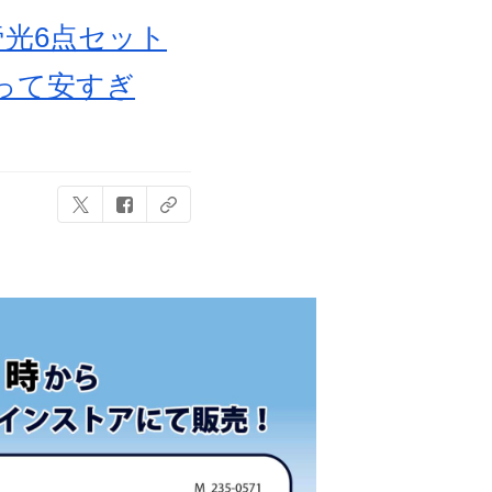
帝光6点セット
って安すぎ