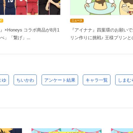
ズ
ニュース
』×Honeys コラボ商品が8月1
『アイナナ』四葉環のお願いで
べ」「繋げ」...
リン作りに挑戦♪ 王様プリンとの
まゆ
ちいかわ
アンケート結果
キャラ一覧
しまむ