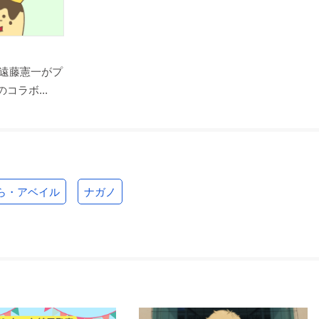
遠藤憲一がプ
コラボ...
ら・アベイル
ナガノ