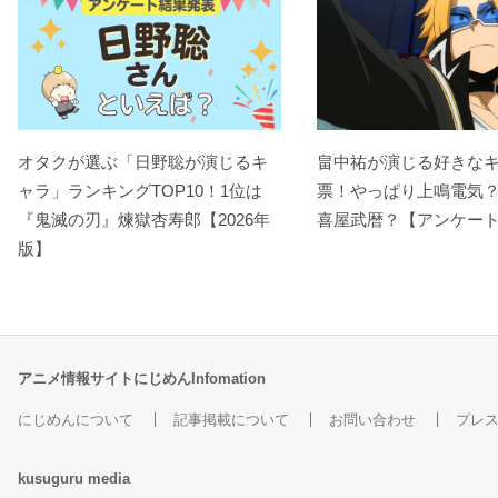
オタクが選ぶ「日野聡が演じるキ
畠中祐が演じる好きな
ャラ」ランキングTOP10！1位は
票！やっぱり上鳴電気
『鬼滅の刃』煉󠄁獄杏寿郎【2026年
喜屋武暦？【アンケー
版】
アニメ情報サイトにじめんInfomation
にじめんについて
記事掲載について
お問い合わせ
プレ
kusuguru
media