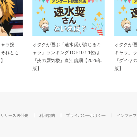
キャラ投
オタクが選ぶ「速水奨が演じるキ
オタクが
？それとも
ャラ」ランキングTOP10！1位は
キャラ」ラ
ト】
『炎の蜃気楼』直江信綱【2026年
『ダイヤの
版】
版】
スリリース送付先
利用規約
プライバシーポリシー
インフォマ