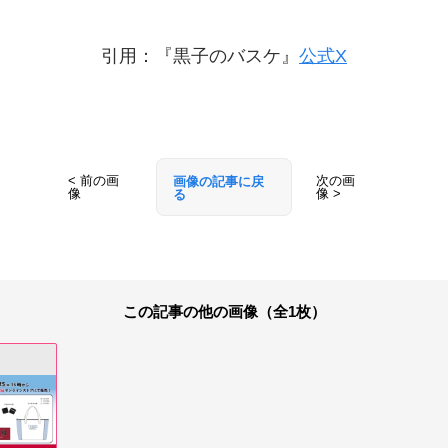
引用：『黒子のバスケ』
公式X
< 前の画
次の画
画像の記事に戻
像
像 >
る
この記事の他の画像（全1枚）