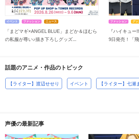
イベント
ファッション
ニュース
ファッション
グッ
「まどマギ×ANGEL BLUE」まどか＆ほむら
『ハイキュー!!
の私服が尊い♪描き下ろしグッズ...
9日発売！「飛
話題のアニメ・作品のトピック
【ライター】渡辺せせり
イベント
【ライター】七瀬
声優の最新記事