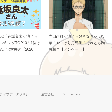
選ぶ「逢坂良太が演じる
内山昂輝が演じる好きなキャラ投
ンキングTOP10！1位は
票！やっぱり月島蛍？それとも狗
A』沢村栄純【2026年
巻棘？【アンケート】
ティブデータポリシー
運営会社
𝕏（Twitter）