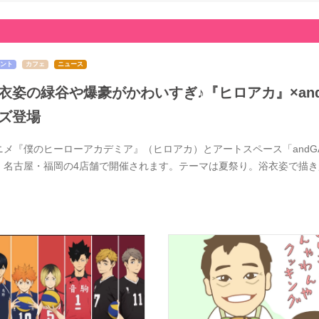
ント
カフェ
ニュース
衣姿の緑谷や爆豪がかわいすぎ♪『ヒロアカ』×and 
ズ登場
ニメ『僕のヒーローアカデミア』（ヒロアカ）とアートスペース「andGAL
・名古屋・福岡の4店舗で開催されます。テーマは夏祭り。浴衣姿で描