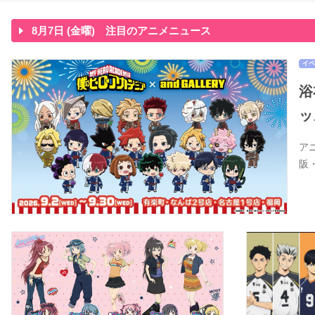
8月7日 (金曜) 注目のアニメニュース
イベ
浴
ッ
ア
阪