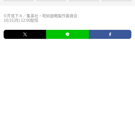
©芥見下々／集英社・呪術廻戦製作委員会
10/21(月) 12:00配信