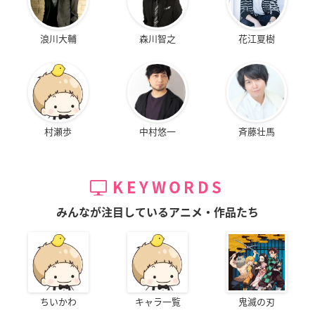
浪川大輔
森川智之
花江夏樹
村瀬歩
中村悠一
斉藤壮馬
KEYWORDS
みんなが注目しているアニメ・作品たち
ちいかわ
キャラ一覧
鬼滅の刃