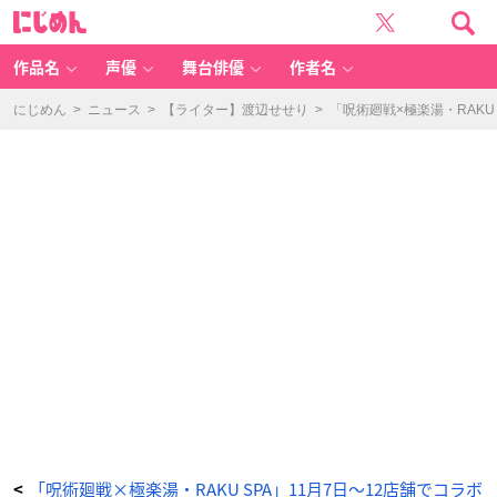
「極
に
楽
じ
じ
め
ゅ
ん
じ
ゅ
作品名
声優
舞台俳優
作者名
や
す
み
2」
にじめん
>
ニュース
>
【ライター】渡辺せせり
>
「呪術廻戦×極楽湯・RAK
ア
ク
リ
ル
フ
ィ
ギ
ュ
ア
ス
タ
ン
ド
（全
5
種）
-
ア
ニ
メ
情
報
サ
イ
ト
に
じ
め
ん
「呪術廻戦×極楽湯・RAKU SPA」11月7日〜12店舗でコラボ
<