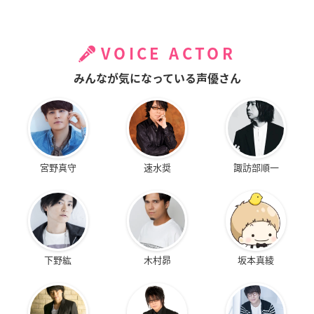
VOICE ACTOR
みんなが気になっている声優さん
宮野真守
速水奨
諏訪部順一
下野紘
木村昴
坂本真綾