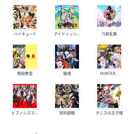
ハイキュー!!
アイドリッシ...
刀剣乱舞
暗殺教室
銀魂
HUNTER...
ヒプノシスマ...
呪術廻戦
テニスの王子様