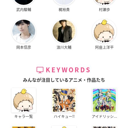
武内駿輔
梶裕貴
村瀬歩
岡本信彦
浪川大輔
阿座上洋平
KEYWORDS
みんなが注目しているアニメ・作品たち
キャラ一覧
ハイキュー!!
アイドリッシ...