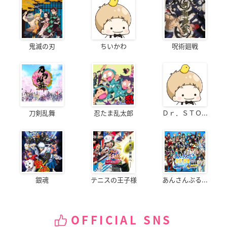
鬼滅の刃
ちいかわ
呪術廻戦
刀剣乱舞
忍たま乱太郎
Ｄｒ．ＳＴＯ...
銀魂
テニスの王子様
あんさんぶる...
OFFICIAL SNS