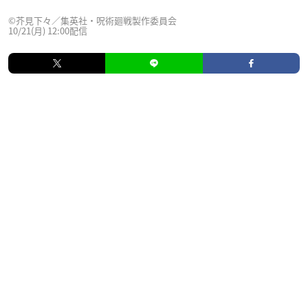
©芥見下々／集英社・呪術廻戦製作委員会
10/21(月) 12:00配信