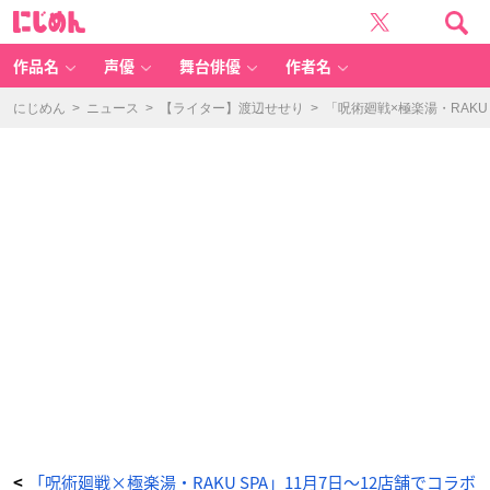
「極
に
楽
じ
じ
め
ゅ
ん
じ
ゅ
作品名
声優
舞台俳優
作者名
や
す
み
2」
にじめん
>
ニュース
>
【ライター】渡辺せせり
>
「呪術廻戦×極楽湯・RAK
五
条
悟
の
牛
乳
瓶
入
り
キ
ャ
ン
デ
ィ
-
ア
ニ
メ
情
報
サ
イ
ト
に
じ
め
ん
「呪術廻戦×極楽湯・RAKU SPA」11月7日〜12店舗でコラボ
<