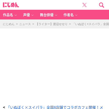
『妖
に
狐
じ
×
め
僕
ん
S
S』
作品名
声優
舞台俳優
作者名
×
S
W
E
にじめん
>
ニュース
>
【ライター】渡辺せせり
>
「いぬぼく×スイパラ」全
E
T
S
P
A
R
A
DI
S
E
コ
ラ
ボ
ビ
ジ
ュ
ア
ル
-
ア
ニ
メ
情
報
サ
イ
ト
に
じ
め
ん
「いぬぼく×スイパラ」全国8店舗でコラボカフェ開催！メ
<