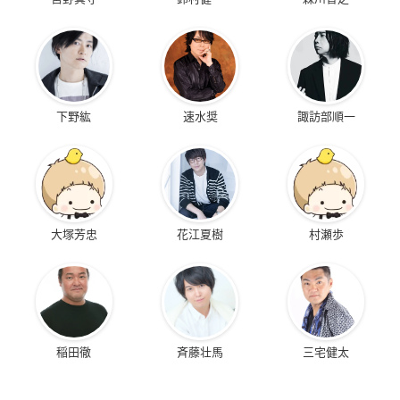
下野紘
速水奨
諏訪部順一
大塚芳忠
花江夏樹
村瀬歩
稲田徹
斉藤壮馬
三宅健太