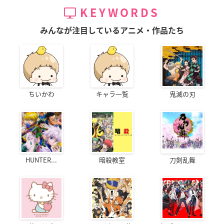
KEYWORDS
みんなが注目しているアニメ・作品たち
ちいかわ
キャラ一覧
鬼滅の刃
HUNTER...
暗殺教室
刀剣乱舞