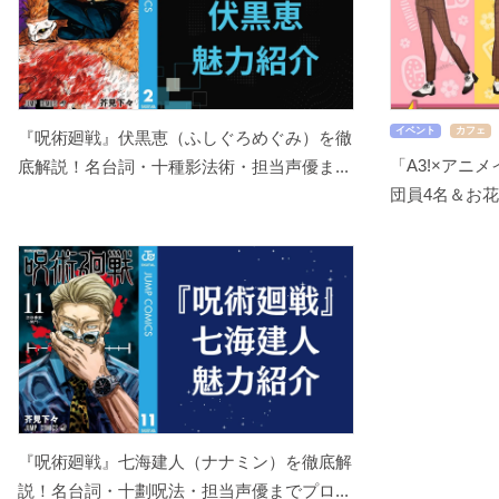
イベント
カフェ
『呪術廻戦』伏黒恵（ふしぐろめぐみ）を徹
「A3!×アニ
底解説！名台詞・十種影法術・担当声優ま...
団員4名＆お花
『呪術廻戦』七海建人（ナナミン）を徹底解
説！名台詞・十劃呪法・担当声優までプロ...