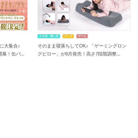
オタ活・推し活
グッズ
ゲーム
に大集合♪
そのまま寝落ちしてOK♪ 「ゲーミングロン
幕！缶バ...
グピロー」が8月発売！高さ7段階調整...