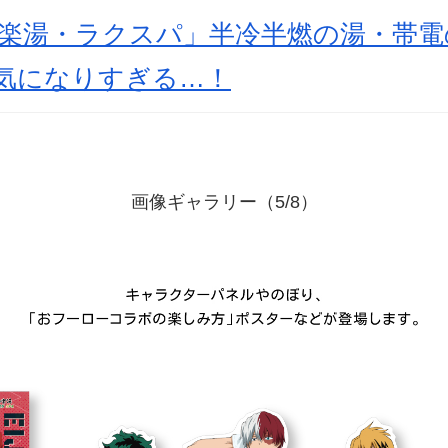
極楽湯・ラクスパ」半冷半燃の湯・帯電
が気になりすぎる…！
画像ギャラリー（5/8）