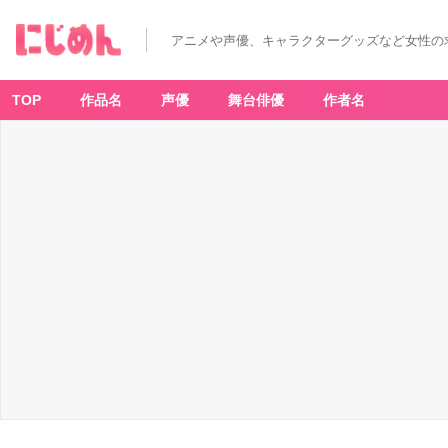
「ヒ
ロ
ア
アニメや声優、キャラクターグッズなど女性の
カ
×
極
楽
湯・
TOP
作品名
声優
舞台俳優
作者名
ラ
ク
ス
パ」
コ
ラ
ボ
装
飾
-
ア
ニ
メ
情
報
サ
イ
ト
に
じ
め
ん