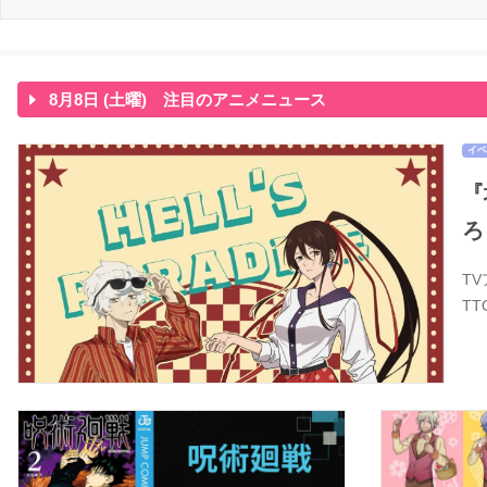
8月8日 (土曜) 注目のアニメニュース
イベ
『
ろ
T
T