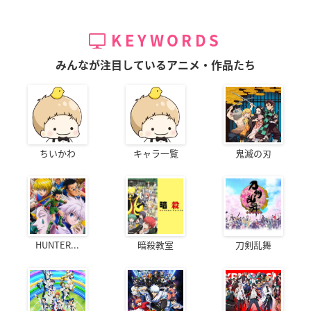
KEYWORDS
みんなが注目しているアニメ・作品たち
ちいかわ
キャラ一覧
鬼滅の刃
HUNTER...
暗殺教室
刀剣乱舞