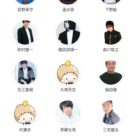
宮野真守
速水奨
下野紘
鈴村健一
諏訪部順一
森川智之
花江夏樹
大塚芳忠
稲田徹
村瀬歩
斉藤壮馬
三宅健太