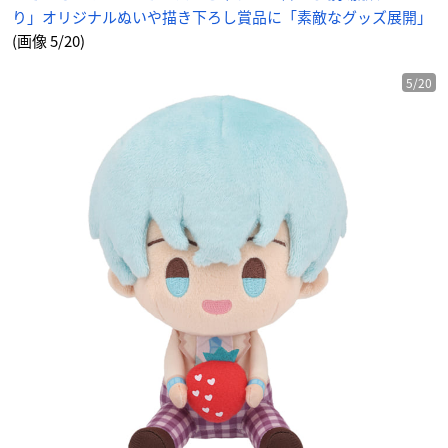
賞
り」オリジナルぬいや描き下ろし賞品に「素敵なグッズ展開」
-
ア
ニ
(画像 5/20)
メ
情
報
サ
5/20
イ
ト
に
じ
め
ん