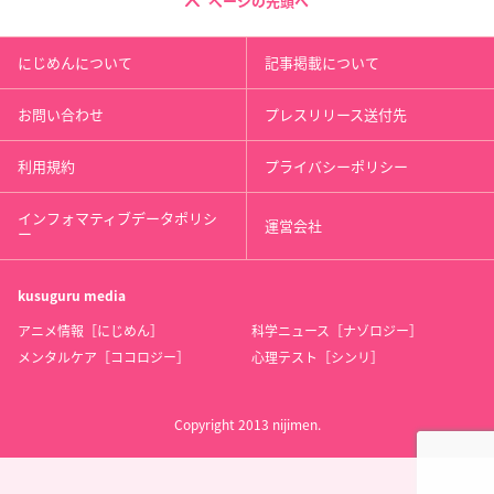
ページの先頭へ
にじめんについて
記事掲載について
お問い合わせ
プレスリリース送付先
利用規約
プライバシーポリシー
インフォマティブデータポリシ
運営会社
ー
kusuguru
media
アニメ情報［にじめん］
科学ニュース［ナゾロジー］
メンタルケア［ココロジー］
心理テスト［シンリ］
Copyright 2013 nijimen.