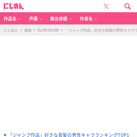
「ジ
に
ャ
じ
ン
め
プ
ん
作
品」
作品名
声優
舞台俳優
作者名
好
き
な
男
にじめん
>
漫画
>
SLAM DUNK
>
「ジャンプ作品」好きな長髪の男性キャララ
性
長
髪
キ
ャ
ラ
ラ
ン
キ
ン
グ
第
2
位:
『家
庭
教
師
ヒ
ッ
ト
マ
ン
R
E
B
O
R
N!』
ス
ペ
ル
ビ・
ス
「ジャンプ作品」好きな長髪の男性キャラランキングTOP1
<
ク