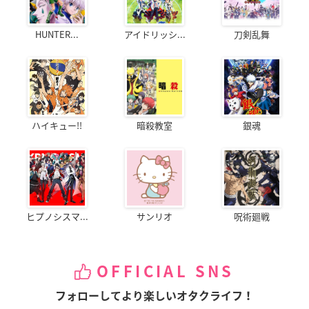
HUNTER...
アイドリッシ...
刀剣乱舞
ハイキュー!!
暗殺教室
銀魂
ヒプノシスマ...
サンリオ
呪術廻戦
OFFICIAL SNS
フォローしてより楽しいオタクライフ！