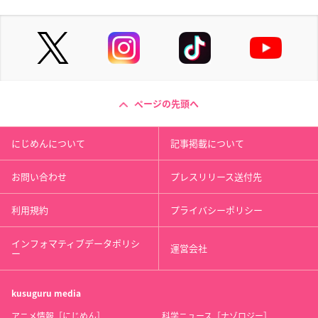
ページの先頭へ
にじめんについて
記事掲載について
お問い合わせ
プレスリリース送付先
利用規約
プライバシーポリシー
インフォマティブデータポリシ
運営会社
ー
kusuguru
media
アニメ情報［にじめん］
科学ニュース［ナゾロジー］