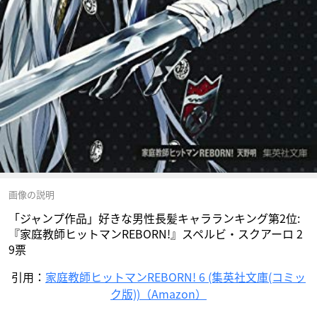
画像の説明
「ジャンプ作品」好きな男性長髪キャラランキング第2位:
『家庭教師ヒットマンREBORN!』スペルビ・スクアーロ 2
9票
引用：
家庭教師ヒットマンREBORN! 6 (集英社文庫(コミッ
ク版))（Amazon）