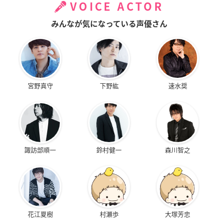
VOICE ACTOR
みんなが気になっている声優さん
宮野真守
下野紘
速水奨
諏訪部順一
鈴村健一
森川智之
花江夏樹
村瀬歩
大塚芳忠