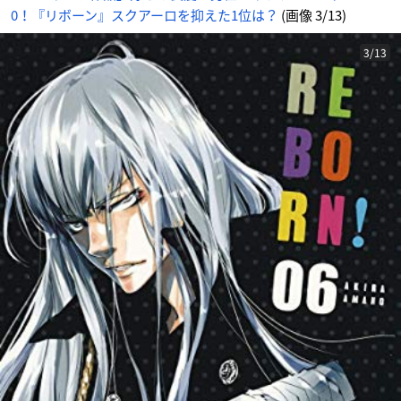
ア
0！『リボーン』スクアーロを抑えた1位は？
(画像 3/13)
ー
ロ
2
9
票
3/13
-
ア
ニ
メ
情
報
サ
イ
ト
に
じ
め
ん