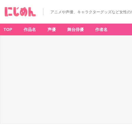
ア
ニ
メ
アニメや声優、キャラクターグッズなど女性の
『弱
虫
ペ
ダ
ル』
TOP
作品名
声優
舞台俳優
作者名
-
ア
ニ
メ
情
報
サ
イ
ト
に
じ
め
ん