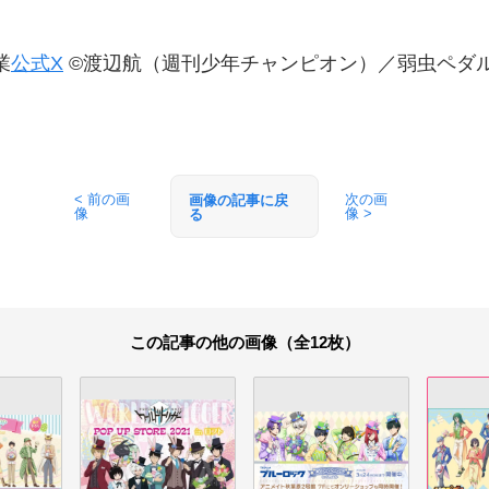
業
公式X
©渡辺航（週刊少年チャンピオン）／弱虫ペダル
< 前の画
次の画
画像の記事に戻
像
像 >
る
この記事の他の画像（全12枚）