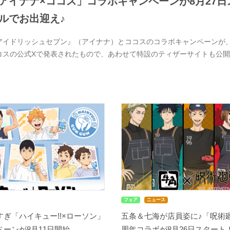
アイナナ×ココス」コラボキャンペーンが8月27日ス
ルでお出迎え♪
アイドリッシュセブン』（アイナナ）とココスのコラボキャンペーンが、20
コスの公式Xで発表されたもので、あわせて特設のティザーサイトも公
フェア
ニュース
ぎ「ハイキュー!!×ローソン」
五条＆七海が店員姿に♪「呪術廻
ーンが8月11日開始...
周年コラボが8月26日スタート！缶