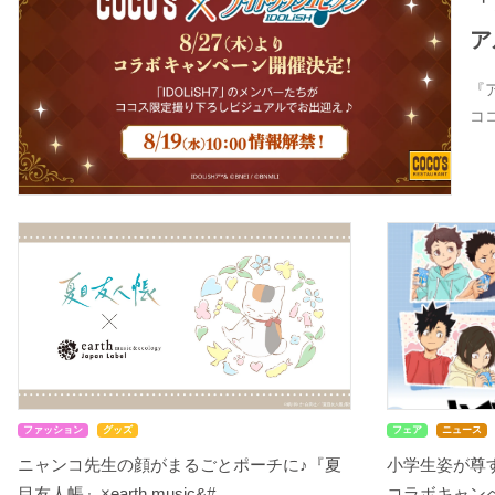
「
ア
『
コ
ファッション
グッズ
フェア
ニュース
ニャンコ先生の顔がまるごとポーチに♪『夏
小学生姿が尊す
目友人帳』×earth music&#...
コラボキャンペ