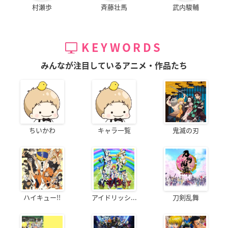
村瀬歩
斉藤壮馬
武内駿輔
KEYWORDS
みんなが注目しているアニメ・作品たち
ちいかわ
キャラ一覧
鬼滅の刃
ハイキュー!!
アイドリッシ...
刀剣乱舞