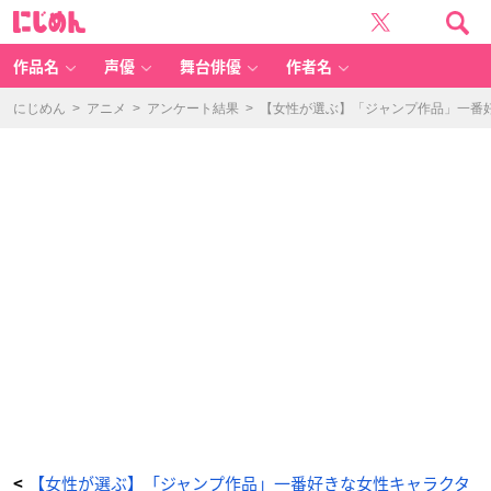
女
に
性
じ
が
め
選
ん
ぶ
一
作品名
声優
舞台俳優
作者名
番
好
き
な
にじめん
>
アニメ
>
アンケート結果
>
【女性が選ぶ】「ジャンプ作品」一番好
「ジ
ャ
ン
プ
作
品」
女
性
キ
ャ
ラ
ク
タ
ー
ラ
ン
キ
ン
グ
第
4
位：
『O
N
E
PI
E
C
E』
ニ
コ・
ロ
ビ
ン
【女性が選ぶ】「ジャンプ作品」一番好きな女性キャラクタ
<
-