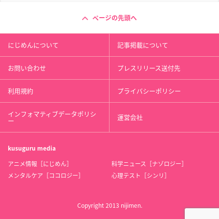
ページの先頭へ
にじめんについて
記事掲載について
お問い合わせ
プレスリリース送付先
利用規約
プライバシーポリシー
インフォマティブデータポリシ
運営会社
ー
kusuguru
media
アニメ情報［にじめん］
科学ニュース［ナゾロジー］
メンタルケア［ココロジー］
心理テスト［シンリ］
Copyright 2013 nijimen.