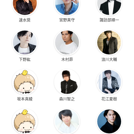
速水奨
宮野真守
諏訪部順一
下野紘
木村昴
浪川大輔
坂本真綾
森川智之
花江夏樹