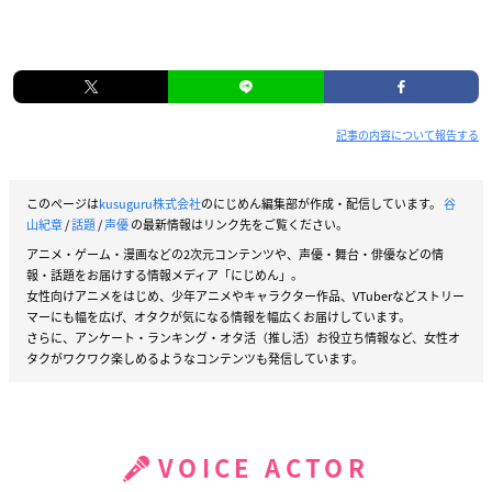
記事の内容について報告する
このページは
kusuguru株式会社
のにじめん編集部が作成・配信しています。
谷
山紀章
/
話題
/
声優
の最新情報はリンク先をご覧ください。
アニメ・ゲーム・漫画などの2次元コンテンツや、声優・舞台・俳優などの情
報・話題をお届けする情報メディア「にじめん」。
女性向けアニメをはじめ、少年アニメやキャラクター作品、VTuberなどストリー
マーにも幅を広げ、オタクが気になる情報を幅広くお届けしています。
さらに、アンケート・ランキング・オタ活（推し活）お役立ち情報など、女性オ
タクがワクワク楽しめるようなコンテンツも発信しています。
VOICE ACTOR