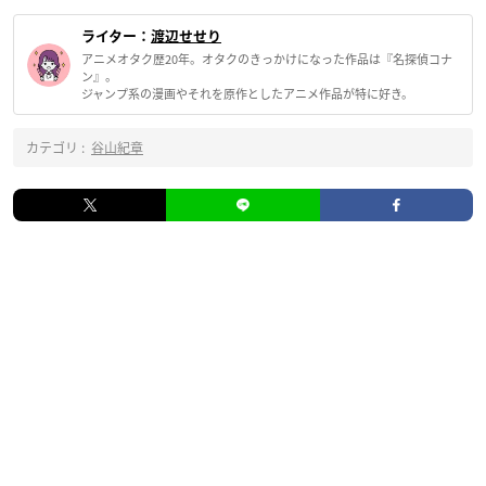
ライター：
渡辺せせり
アニメオタク歴20年。オタクのきっかけになった作品は『名探偵コナ
ン』。
ジャンプ系の漫画やそれを原作としたアニメ作品が特に好き。
カテゴリ :
谷山紀章