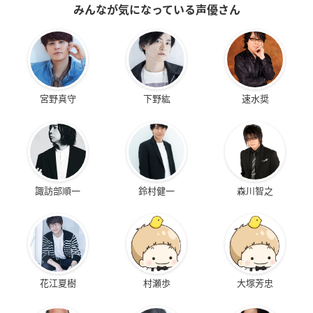
みんなが気になっている声優さん
宮野真守
下野紘
速水奨
諏訪部順一
鈴村健一
森川智之
花江夏樹
村瀬歩
大塚芳忠