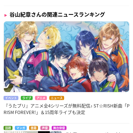
谷山紀章さんの関連ニュースランキング
イベント
ライブ
アニメ
ニュース
『うたプリ』アニメ全4シリーズが無料配信♪ ST☆RISH新曲「P
RISM FOREVER!」＆15周年ライブも決定
話題
マンガ
書籍
声優
舞台俳優