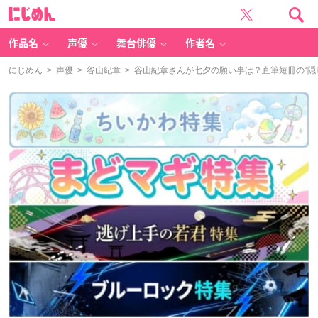
に
じ
め
ん
作品名
声優
舞台俳優
作者名
にじめん
>
声優
>
谷山紀章
> 谷山紀章さんが七夕の願い事は？直筆短冊の“