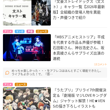
『文豪ストレイドッグス（文ス
ト）』キャラ一覧【2026年最新
版】全組織の登場人物を異能
力・声優つきで紹介
アニメ
マンガ
声優
ニュース
「MBSアニメヒストリア」平成
を代表する作品＆声優が参戦！
石田彰さん、神谷浩史さん、坂
本真綾さんらサプライズ出演の
連続
13コメント
めっちゃ楽しかった・・・生アフレコはほんとすごく堪能できたし、
ライブもよかった！で、『感…
アニメ
ニュース
『うたプリ』プリライ7th開催決
定＆『劇場版 マジLOVEキングダ
ム』ジャケット解禁！HE★VEN
Sの描き下ろしイラストも