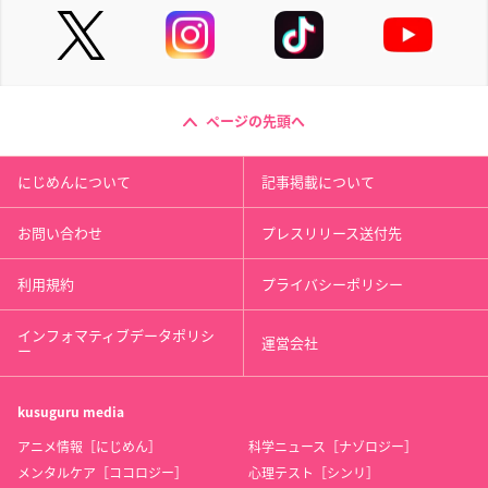
ページの先頭へ
にじめんについて
記事掲載について
お問い合わせ
プレスリリース送付先
利用規約
プライバシーポリシー
インフォマティブデータポリシ
運営会社
ー
kusuguru
media
アニメ情報［にじめん］
科学ニュース［ナゾロジー］
メンタルケア［ココロジー］
心理テスト［シンリ］