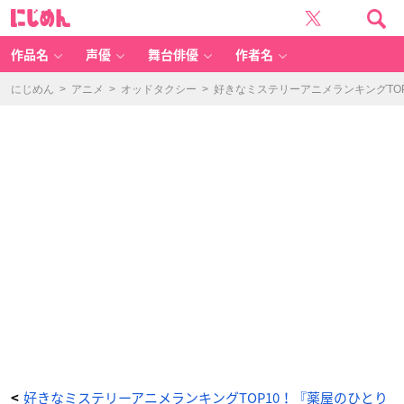
好
に
き
じ
な
め
ミ
ん
ス
テ
作品名
声優
舞台俳優
作者名
リ
ー
ア
ニ
にじめん
>
アニメ
>
オッドタクシー
>
好きなミステリーアニメランキングTO
メ
ラ
ン
キ
ン
グ
第
9
位
『探
偵
学
園
Ｑ』
-
ア
ニ
メ
情
報
サ
イ
ト
に
じ
め
ん
好きなミステリーアニメランキングTOP10！『薬屋のひとり
<