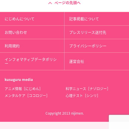
ページの先頭へ
にじめんについて
記事掲載について
お問い合わせ
プレスリリース送付先
利用規約
プライバシーポリシー
インフォマティブデータポリシ
運営会社
ー
kusuguru
media
アニメ情報［にじめん］
科学ニュース［ナゾロジー］
メンタルケア［ココロジー］
心理テスト［シンリ］
Copyright 2013 nijimen.