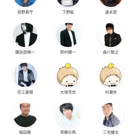
宮野真守
下野紘
速水奨
諏訪部順一
鈴村健一
森川智之
花江夏樹
大塚芳忠
村瀬歩
稲田徹
斉藤壮馬
三宅健太